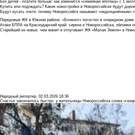
Без детей - платите больше: как изменится «семейная ипотека» с 1 июл
Купить или подождать? Какие новостройки в Новороссийске будут доро
Будут кусать локти: почему Новороссийск называют «недооценённым» 
Передовые ЖК в Южном районе: «Блокнот» погостил в очередном доме 
Атаки БПЛА на Краснодарский край: сирена в Новороссийска, обломки по
Старейший из новых: чем манит и отпугивает ЖК «Малая Земля» в Ново
Народный репортер
,
02.03.2026 18:36
Счастье закончилось быстро: у жительницы Новороссийска снова «гази