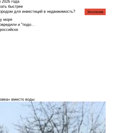
я 2026 года
жать быстрее
городом для инвестиций в недвижимость?
Эксклюзив
у моря
вредили и "подо...
российске
ровка» вместо воды