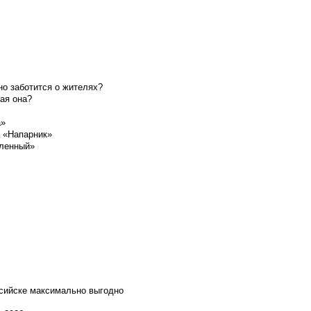
о заботится о жителях?
ая она?
а»
а «Напарник»
шленный»
ссийске максимально выгодно