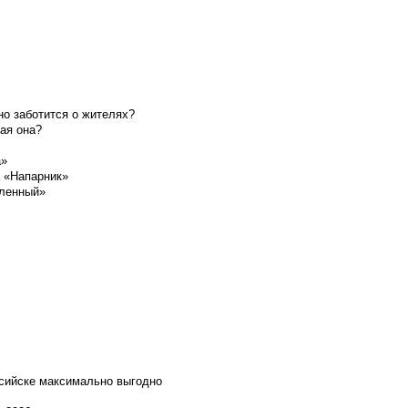
о заботится о жителях?
ая она?
а»
а «Напарник»
шленный»
ссийске максимально выгодно