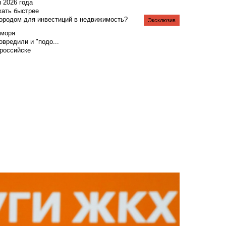
я 2026 года
жать быстрее
городом для инвестиций в недвижимость?
Эксклюзив
 моря
вредили и "подо...
российске