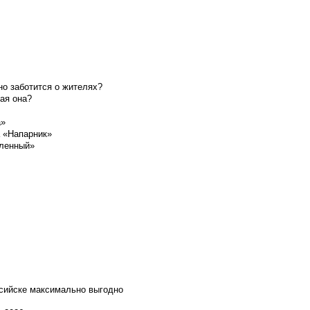
о заботится о жителях?
ая она?
а»
а «Напарник»
шленный»
ссийске максимально выгодно