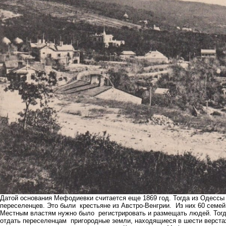
Датой основания Мефодиевки считается еще 1869 год. Тогда из Одессы
переселенцев. Это были крестьяне из Австро-Венгрии. Из них 60 семе
Местным властям нужно было регистрировать и размещать людей. Тогд
отдать переселенцам пригородные земли, находящиеся в шести верстах