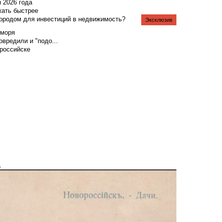
я 2026 года
жать быстрее
городом для инвестиций в недвижимость?
Эксклюзив
 моря
вредили и "подо...
российске
а