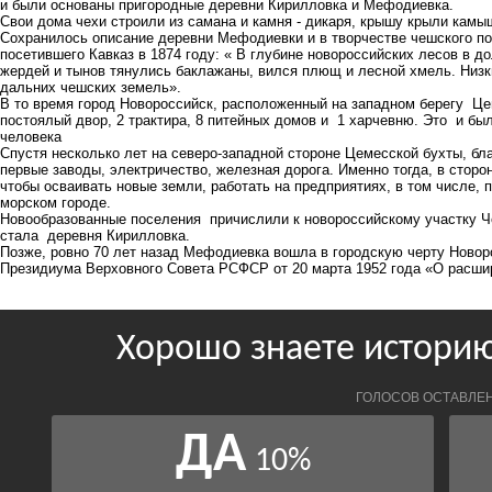
и были основаны пригородные деревни Кирилловка и Мефодиевка.
Свои дома чехи строили из самана и камня - дикаря, крышу крыли камы
Сохранилось описание деревни Мефодиевки и в творчестве чешского по
посетившего Кавказ в 1874 году: « В глубине новороссийских лесов в
жердей и тынов тянулись баклажаны, вился плющ и лесной хмель. Низк
дальних чешских земель».
В то время город Новороссийск, расположенный на западном берегу Це
постоялый двор, 2 трактира, 8 питейных домов и 1 харчевню. Это и бы
человека
Спустя несколько лет на северо-западной стороне Цемесской бухты, б
первые заводы, электричество, железная дорога. Именно тогда, в стор
чтобы осваивать новые земли, работать на предприятиях, в том числе, 
морском городе.
Новообразованные поселения причислили к новороссийскому участку Ч
стала деревня Кирилловка.
Позже, ровно 70 лет назад Мефодиевка вошла в городскую черту Новоро
Президиума Верховного Совета РСФСР от 20 марта 1952 года «О расшир