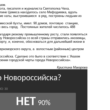
шом.
эта, писателя и журналиста Святополка Чеха,
 долине Цемеса находилось село Мефодиевка, вдоль
ие хаты, выстроившиеся в ряд, построены людьми из
месской бухты, имел: 90 домов, почтовую станцию,
л весь город. Постоянных жителей числилось 488
лагодаря резкому промышленному росту, стали появляться
ону Новороссийска со всей страны отправились иноземцы,
порту, и, конечно, обосноваться для дальнейшей жизни в
ерноморского округа, а волостным (районным) центром
ссийска. Сделано это было в соответствии с Указом
ении городской черты города Новороссийска».
Кристина Макарова