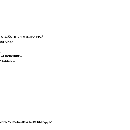
о заботится о жителях?
ая она?
а»
а «Напарник»
шленный»
ссийске максимально выгодно