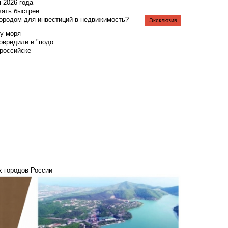
я 2026 года
жать быстрее
городом для инвестиций в недвижимость?
Эксклюзив
у моря
вредили и "подо...
российске
х городов России