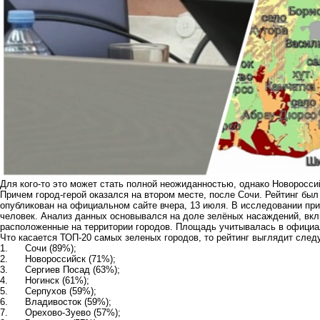
Для кого-то это может стать полной неожиданностью, однако Новоросси
Причем город-герой оказался на втором месте, после Сочи. Рейтинг был
опубликован на официальном сайте вчера, 13 июля. В исследовании при
человек. Анализ данных основывался на доле зелёных насаждений, вклю
расположенные на территории городов. Площадь учитывалась в официа
Что касается ТОП-20 самых зеленых городов, то рейтинг выглядит сле
1. Сочи (89%);
2. Новороссийск (71%);
3. Сергиев Посад (63%);
4. Ногинск (61%);
5. Серпухов (59%);
6. Владивосток (59%);
7. Орехово-Зуево (57%);