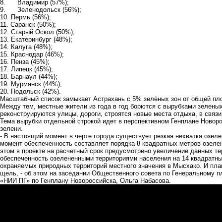
8. Владимир (57%);
9. Зеленодольск (56%);
10. Пермь (56%);
11. Саранск (50%);
12. Старый Оскол (50%);
13. Екатеринбург (48%);
14. Калуга (48%);
15. Краснодар (46%);
16. Пенза (45%);
17. Липецк (45%);
18. Барнаул (44%);
19. Мурманск (44%);
20. Подольск (42%).
Масштабный список замыкает Астрахань с 5% зелёных зон от общей пл
Между тем, местные жители из года в год борются с вырубками зелены
реконструируются улицы, дороги, строятся новые места отдыха, в связи
Тема вырубки отдельной строкой идет в перспективном Генплане Новоро
зелени.
- В настоящий момент в черте города существует резкая нехватка озел
момент обеспеченность составляет порядка 8 квадратных метров озеле
этом в проекте на расчетный срок предусмотрено увеличение данных тер
обеспеченность озелененными территориями населения на 14 квадратны
охраняемых природных территорий местного значения в Мысхако. И пл
щель, - об этом на заседании Общественного совета по Генеральному 
«НИИ ПГ» по Генплану Новороссийска, Ольга Набасова.