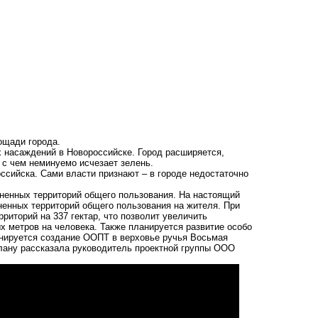
ощади города.
х насаждений в Новороссийске. Город расширяется,
 с чем неминуемо исчезает зелень.
ссийска. Сами власти признают – в городе недостаточно
ененных территорий общего пользования. На настоящий
ненных территорий общего пользования на жителя. При
риторий на 337 гектар, что позволит увеличить
х метров на человека. Также планируется развитие особо
анируется создание ООПТ в верховье ручья Восьмая
плану рассказала руководитель проектной группы ООО