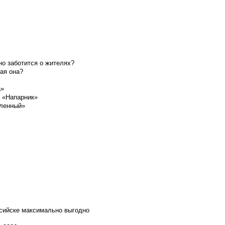
о заботится о жителях?
ая она?
а»
а «Напарник»
шленный»
ссийске максимально выгодно