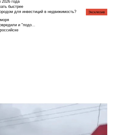
я 2026 года
жать быстрее
городом для инвестиций в недвижимость?
Эксклюзив
 моря
вредили и "подо...
российске