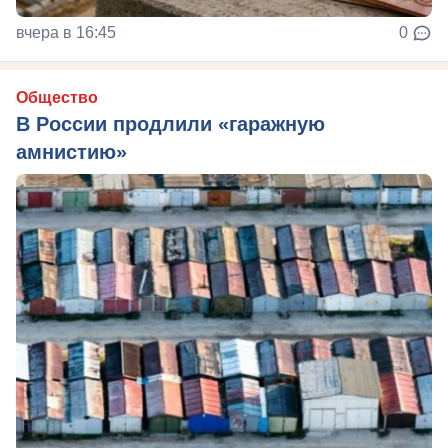
вчера в 16:45
0
Общество
В России продлили «гаражную
амнистию»