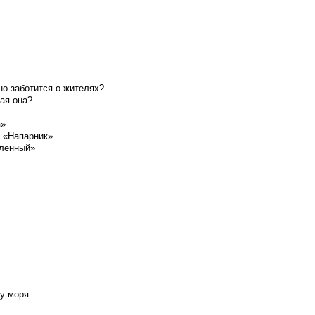
о заботится о жителях?
ая она?
а»
а «Напарник»
шленный»
у моря