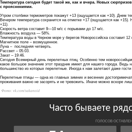
Температура сегодня будет такой же, как и вчера. Новых сюрпризов 
с прояснениями.
Утром столбики термометров покажут +13 (ощущается как +10). Днем т
Вечером температура сохранится на отметке +17 (ощущается как +15). 
+11).
Скорость ветра составит 9—10 м/с с порывами до 17 м/с.
Влажность воздуха — 58%.
Температура воды в Черном море у берегов Новороссийска составит 12 
Магнитное поле – возмущенное.
Луна – последняя четверть.
Рассвет – 05:03.
Закат – 19:46.
Сегодня Всемирный день перелетных птиц. Особенно тем новороссийцам,
какое большое значение этот праздник имеет для нашего города. Ведь 
большинство из которых перелетные. Иногда к нам залетают даже гости
Перелетные птицы — одна из главных зимних и весенних достопримечат
проживания важно не засорять и не тревожить. Иначе можно вскоре лиш
Фото: vk.com/sakanoid