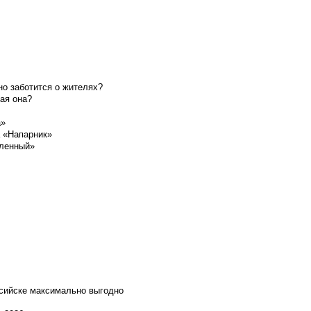
о заботится о жителях?
ая она?
а»
а «Напарник»
шленный»
ссийске максимально выгодно