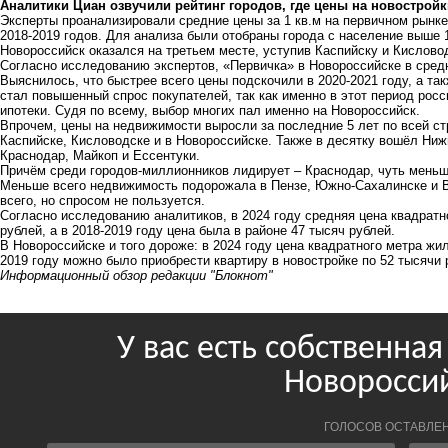
Аналитики Циан озвучили рейтинг городов, где цены на новостройки
Эксперты проанализировали средние цены за 1 кв.м на первичном рынке
2018-2019 годов. Для анализа были отобраны города с население выше 
Новороссийск оказался на третьем месте, уступив Каспийску и Кислово
Согласно исследованию экспертов, «Первичка» в Новороссийске в средн
Выяснилось, что быстрее всего цены подскочили в 2020-2021 году, а так
стал повышенный спрос покупателей, так как именно в этот период рос
ипотеки. Судя по всему, выбор многих пал именно на Новороссийск.
Впрочем, цены на недвижимости выросли за последние 5 лет по всей ст
Каспийске, Кисловодске и в Новороссийске. Также в десятку вошёл Ниж
Краснодар, Майкоп и Ессентуки.
Причём среди городов-миллионников лидирует – Краснодар, чуть меньш
Меньше всего недвижимость подорожала в Пензе, Южно-Сахалинске и В
всего, но спросом не пользуется.
Согласно исследованию аналитиков, в 2024 году средняя цена квадратн
рублей, а в 2018-2019 году цена была в районе 47 тысяч рублей.
В Новороссийске и того дороже: в 2024 году цена квадратного метра жил
2019 году можно было приобрести квартиру в новостройке по 52 тысячи 
Информационный обзор редакции "Блокнот"