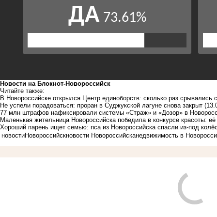
Новости на Блoкнoт-Новороссийск
Читайте также:
В Новороссийске открылся Центр единоборств: сколько раз срывались 
Не успели порадоваться: проран в Суджукской лагуне снова закрыт
(13.
77 млн штрафов нафиксировали системы «Страж» и «Дозор» в Новорос
Маленькая жительница Новороссийска победила в конкурсе красоты: её
Хороший парень ищет семью: пса из Новороссийска спасли из-под кол
новости
Новороссийск
новости Новороссийска
недвижимость в Новоросси