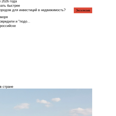
я 2026 года
жать быстрее
городом для инвестиций в недвижимость?
Эксклюзив
 моря
вредили и "подо...
российске
в стране