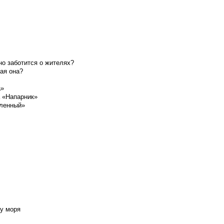
о заботится о жителях?
ая она?
а»
а «Напарник»
шленный»
у моря