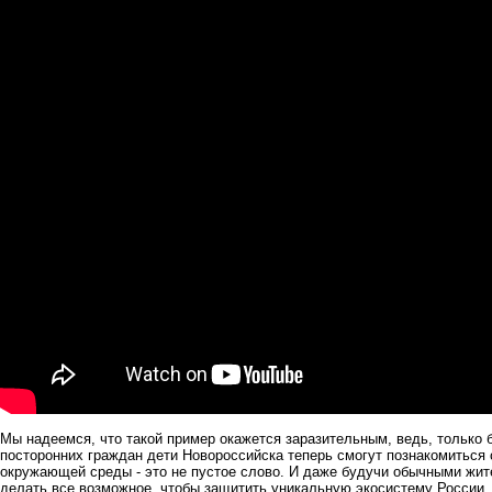
Мы надеемся, что такой пример окажется заразительным, ведь, только 
посторонних граждан дети Новороссийска теперь смогут познакомиться 
окружающей среды - это не пустое слово. И даже будучи обычными жит
делать все возможное, чтобы защитить уникальную экосистему России.