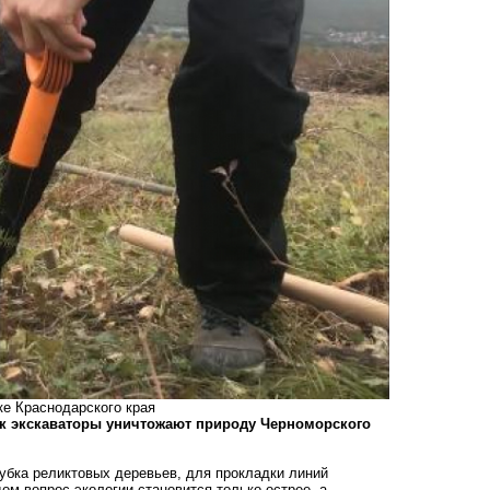
е Краснодарского края
как экскаваторы уничтожают природу Черноморского
убка
реликтовых деревьев, для прокладки линий
ом вопрос экологии становится только острее, а