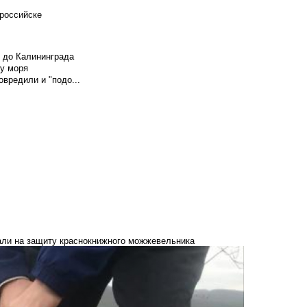
российске
и до Калининграда
у моря
вредили и "подо...
тали на защиту краснокнижного можжевельника