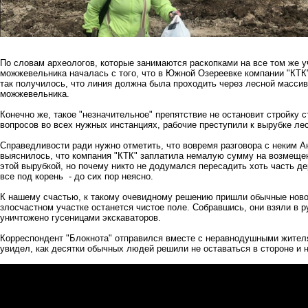
По словам археологов, которые занимаются раскопками на все том же у
можжевельника началась с того, что в Южной Озереевке компании "КТК
так получилось, что линия должна была проходить через лесной массив
можжевельника.
Конечно же, такое "незначительное" препятствие не остановит стройку 
вопросов во всех нужных инстанциях, рабочие преступили к вырубке ле
Справедливости ради нужно отметить, что вовремя разговора с неким А
выяснилось, что компания "КТК" заплатила немалую сумму на возмещен
этой вырубкой, но почему никто не додумался пересадить хоть часть де
все под корень - до сих пор неясно.
К нашему счастью, к такому очевидному решению пришли обычные ново
злосчастном участке останется чистое поле. Собравшись, они взяли в р
уничтожено гусеницами экскаваторов.
Корреспондент "Блокнота" отправился вместе с неравнодушными жител
увидел, как десятки обычных людей решили не оставаться в стороне и 