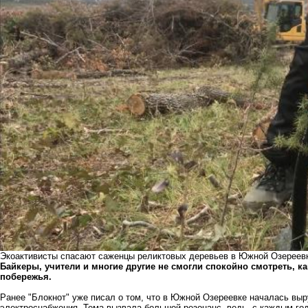
Экоактивисты спасают саженцы реликтовых деревьев в Южной Озереевк
Байкеры, учители и многие другие не смогли спокойно смотреть, 
побережья.
Ранее "Блокнот" уже писал о том, что в Южной Озереевке началась
выр
электроснабжения. Тема вызвала большой резонанс, ведь, с каждым год