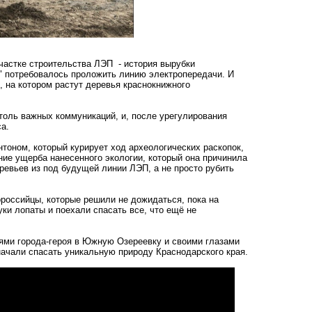
частке строительства ЛЭП - история вырубки
" потребовалось проложить линию электропередачи. И
, на котором растут деревья краснокнижного
столь важных коммуникаций, и, после урегулирования
са.
нтоном, который курирует ход археологических раскопок,
ие ущерба нанесенного экологии, который она причинила
ревьев из под будущей линии ЛЭП, а не просто рубить
российцы, которые решили не дожидаться, пока на
уки лопаты и поехали спасать все, что ещё не
ями города-героя в Южную Озереевку и своими глазами
начали спасать уникальную природу Краснодарского края.