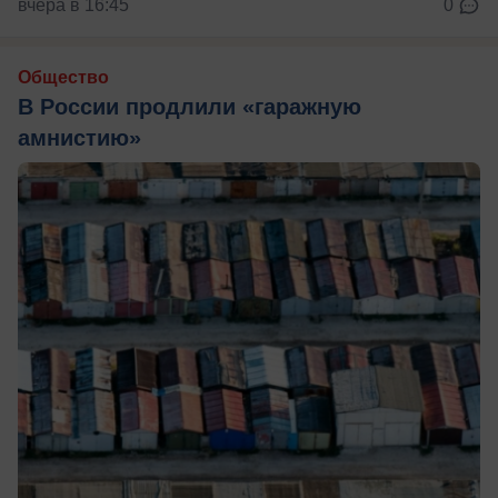
вчера в 16:45
0
Общество
В России продлили «гаражную
амнистию»