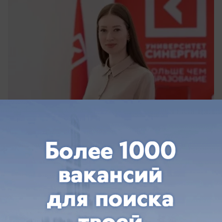
вчера в 19:00
0
Недвижимость
Передовые ЖК в Южном районе:
«Блокнот» погостил в очередном доме у
моря