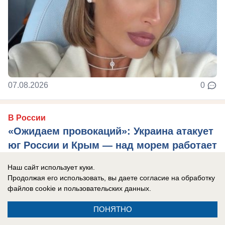
07.08.2026
0
В России
«Ожидаем провокаций»: Украина атакует
юг России и Крым — над морем работает
самолет-разведчик
Наш сайт использует куки.
Эксперты считают, что Киев хочет напугать
Продолжая его использовать, вы даете согласие на обработку
туристов, отдыхающих на побережье.
файлов cookie
и пользовательских данных.
ПОНЯТНО