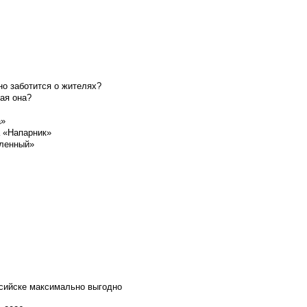
о заботится о жителях?
ая она?
а»
а «Напарник»
шленный»
ссийске максимально выгодно