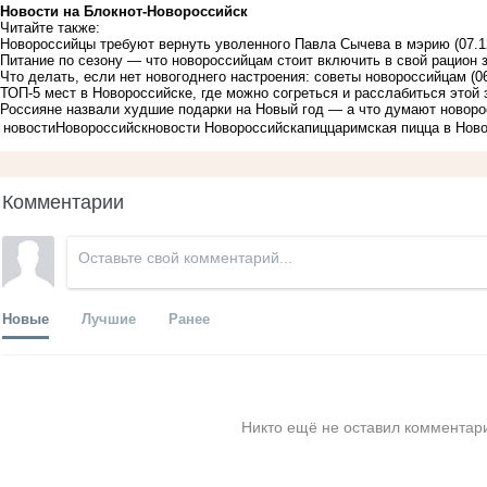
Новости на Блoкнoт-Новороссийск
Читайте также:
Новороссийцы требуют вернуть уволенного Павла Сычева в мэрию
(07.1
Питание по сезону — что новороссийцам стоит включить в свой рацион 
Что делать, если нет новогоднего настроения: советы новороссийцам
(0
ТОП-5 мест в Новороссийске, где можно согреться и расслабиться этой
Россияне назвали худшие подарки на Новый год — а что думают новор
новости
Новороссийск
новости Новороссийска
пицца
римская пицца в Нов
Комментарии
Новые
Лучшие
Ранее
Никто ещё не оставил комментари