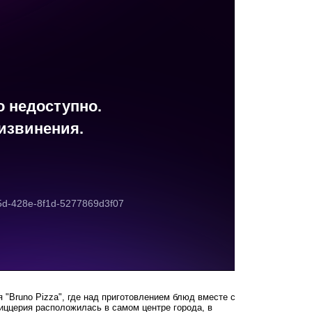
 "Bruno Pizza", где над приготовлением блюд вместе с
иццерия расположилась в самом центре города, в