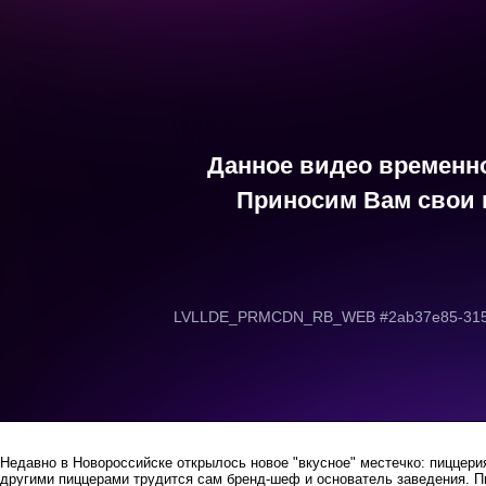
Недавно в Новороссийске открылось новое "вкусное" местечко: пиццерия
другими пиццерами трудится сам бренд-шеф и основатель заведения. П