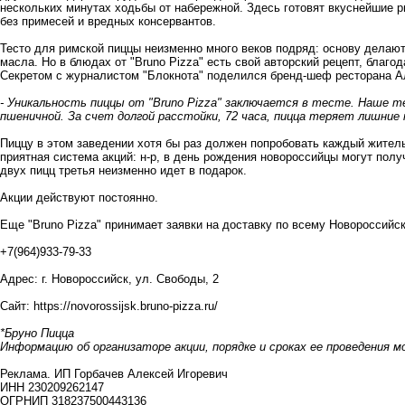
нескольких минутах ходьбы от набережной. Здесь готовят вкуснейшие р
без примесей и вредных консервантов.
Тесто для римской пиццы неизменно много веков подряд: основу делают
масла. Но в блюдах от "Bruno Pizza" есть свой авторский рецепт, благ
Секретом с журналистом "Блокнота" поделился бренд-шеф ресторана А
- Уникальность пиццы от "Bruno Pizza" заключается в тесте. Наше те
пшеничной. За счет долгой расстойки, 72 часа, пицца теряет лишние 
Пиццу в этом заведении хотя бы раз должен попробовать каждый житель
приятная система акций: н-р, в день рождения новороссийцы могут полу
двух пицц третья неизменно идет в подарок.
Акции действуют постоянно.
Еще "Bruno Pizza" принимает заявки на доставку по всему Новороссийс
+7(964)933-79-33
Адрес: г. Новороссийск, ул. Свободы, 2
Сайт:
https://novorossijsk.bruno-pizza.ru/
*Бруно Пицца
Информацию об организаторе акции, порядке и сроках ее проведения м
Реклама. ИП Горбачев Алексей Игоревич
ИНН 230209262147
ОГРНИП 318237500443136