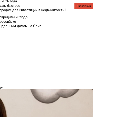
я 2026 года
жать быстрее
Эксклюзив
городом для инвестиций в недвижимость?
вредили и "подо...
российске
андальным домом на Слив...
цу