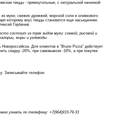
имские пиццы - прямоугольные, с натуральной начинкой
 из муки, свежих дрожжей, морской соли и оливкового
одаря которому вкус пиццы становится еще насыщеннее.
лексей Горбачев:
сто состоит из трех видов муки: соевой, рисовой и
калории, жиры и углеводы.
 Новороссийска. Для клиентов в "Bruno Pizza" действует
чить скидку -20%, при самовывозе -10%, а при покупке
ку. Записывайте телефон:
ожно узнать по телефону: +7(964)933-79-33