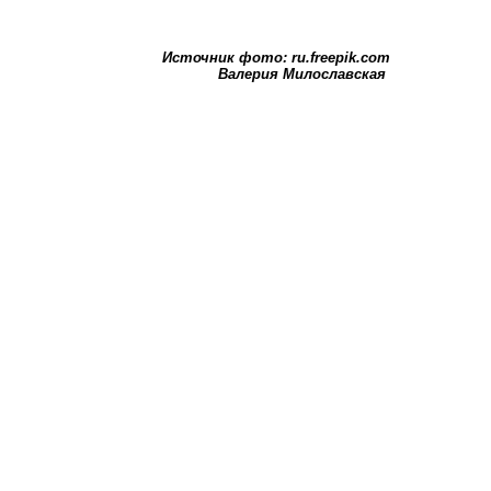
Источник фото: ru.freepik.com
Валерия Милославская
 10:00)
 оккультизмом
(05.12.2024 11:00)