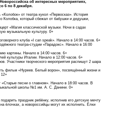
 Новороссийска об интересных мероприятиях,
о 6 по 8 декабря.
ь «Колобок» от театра кукол «Первосказ». История
го Колобка, который сбежал от бабушки и дедушки,
нцерт «Магия классической музыки. Ночи в садах
кую музыкальную культуру. 0+
говорного клуба «I can speak». Начало в 14:00 часов. 6+
одёжного театра-студии «Парадокс». Начало в 16:00
ию картины. Начало в 14:00 часов. 6+
лей культуры Италии. Начало в 12:00 часов. 6+
ров. Участники творческого мероприятия распишут 2 шара
реть фильм «Нуреев. Белый ворон», посвящённый жизни и
 12+
т «Старые песни о главном». Начало в 18:00 часов. В
ыкальной школы №1 им. А. С. Данини. 0+
 подарить праздник ребёнку, исполнив его детскую мечту
на ёлочках, а новороссийцы могут их исполнить. Ёлки