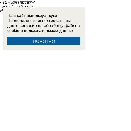
- ТЦ «Бон Пассаж»;
- кофейня «За
цепи».
Информационный обзор редакции «Блокнот»
Наш сайт использует куки.
Продолжая его использовать, вы
даете согласие на обработку
файлов
cookie
и пользовательских данных.
ПОНЯТНО
Новости на Блoкнoт-Новороссийск
Читайте также:
Новороссийск встал в огромную пробку: куда лучше не ехать
(05.12.2024
В одном из храмов Новороссийска свершился чин отречения от занятий