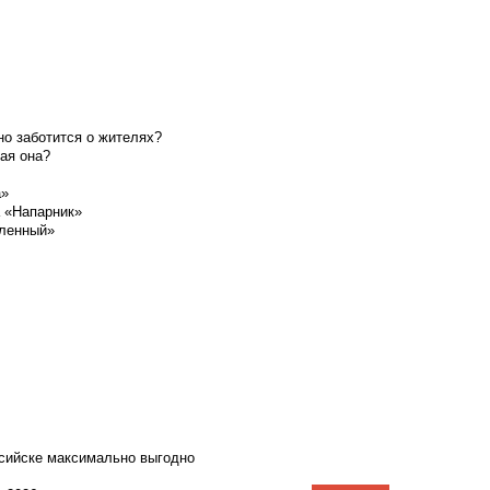
о заботится о жителях?
ая она?
а»
а «Напарник»
шленный»
ссийске максимально выгодно