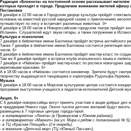
Редакция «Блокнота» на постоянной основе рассказывает жителям
которые проходят в городе. Предлагаем вниманию жителей афишу с
Постановки
8 декабря в 12:00 часов в Городском дворце культуры пройдёт спектакл
основана на известной русской народной сказке о приключениях весело
путешествует по лесу и встречает различных животных. 0+
8 декабря в 18:00 часов в Новороссийском городском театре пройдёт ко
Испании». Слушателей ждут звуки гитары, а также погружение в Испанс
Культура и психология
7 декабря в библиотеке имени Баллиона пройдёт встреча английского раз
Также 7 декабря в библиотеке имени Баллиона состоится репетиция мол
часов. 6+
8 декабря в библиотеке имени Баллиона пройдёт мастер-класс по создан
Там же 8 декабря пройдёт и встреча клуба итальянского языка и любите
7 декабря в «Набоков» пройдёт мастер-класс по росписи новогодних ша
акриловыми красками. 6+
А в 18:00 часов в «Набоков» состоится киновечер. Зрители будут смот
творчеству выдающегося танцовщика и хореографа Рудольфа Нуреева.
Музыка
6 декабря в 18:00 часов в Морском культурном центре состоится концер
программе выступлени учащихся и педагогов-исполнителей Детской муз
Акция, 0+
С 6 декабря новороссийцы могут принять участник в акции добрых дел и
в преддверии Нового года. Около тысячи детских желаний будут висеть 
размещены в 7 торговых центрах города-героя:
- в гипермаркетах «Лента» (в Приморском и Южном районах);
- в гипермаркетах «Магнит» (на ул. Мира и рядом с поликлиникой № 5);
- в ТЦ «Красная Площадь» (2-я очередь);
- в магазине «Детский мир» (ТЦ «Южный Пассаж»);