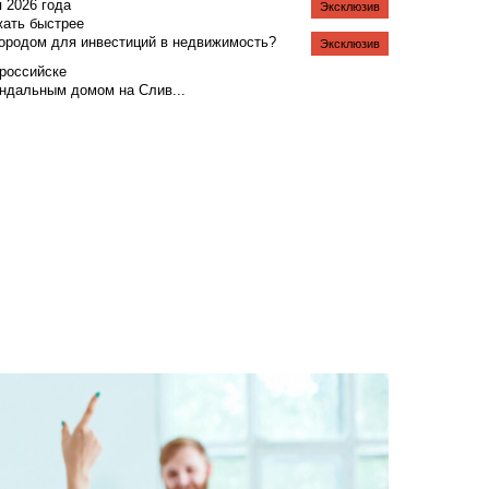
я 2026 года
Эксклюзив
жать быстрее
городом для инвестиций в недвижимость?
Эксклюзив
российске
андальным домом на Слив...