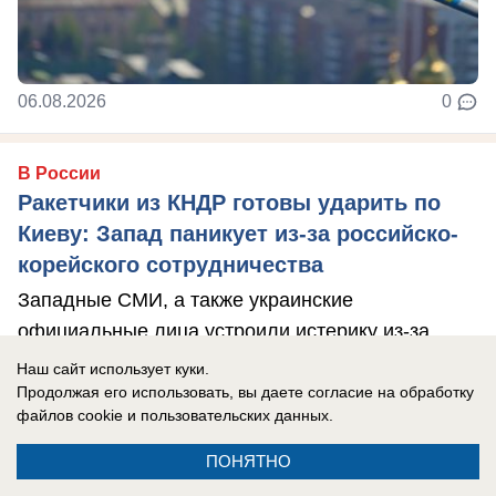
06.08.2026
0
В России
Ракетчики из КНДР готовы ударить по
Киеву: Запад паникует из-за российско-
корейского сотрудничества
Западные СМИ, а также украинские
официальные лица устроили истерику из-за
возможного прибытия в Россию северокорейских
Наш сайт использует куки.
ракетчиков.
Продолжая его использовать, вы даете согласие на обработку
файлов cookie
и пользовательских данных.
ПОНЯТНО