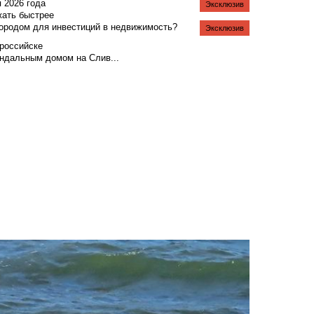
я 2026 года
Эксклюзив
жать быстрее
городом для инвестиций в недвижимость?
Эксклюзив
российске
андальным домом на Слив...