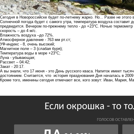
Сегодня в Новороссийске будет по-летнему жарко. Но... Разве не этого 
Солнечной погода будет с самого утра, температура воздуха составит д
предвидится. Вечером по-прежнему тепло - до +23°С. Ночью термометр
скорость – до 4 м/с.
Влажность воздуха –до 72%.
Атмосферное давление - 763 мм рт.ст;
УФ-индекс - 8, очень высокий;
Магнитное поле – 3 (слабая буря);
Температура воды в море +23°С;
Луна - убывающая;
Рассвет – 04:42;
Закат - 20:17.
А вы знали, что 17 июня - это День русского кваса. Напиток имеет тыс
достоянием. Считается, что история празднования Дня началась в 2009 
Кроме того, именины сегодня отмечают все, кого зовут: Иван, Мария, 