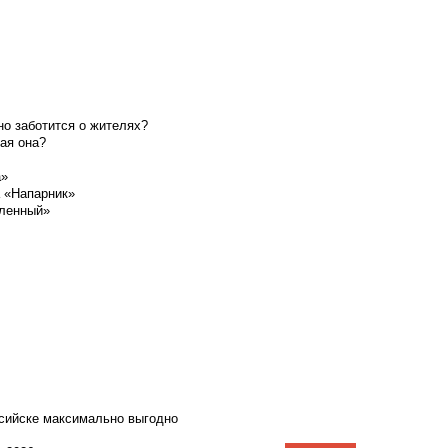
о заботится о жителях?
ая она?
а»
а «Напарник»
шленный»
ссийске максимально выгодно