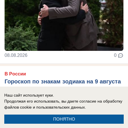
08.08.2026
0
В России
Гороскоп по знакам зодиака на 9 августа
9 августа события заставят чаще
Наш сайт использует куки.
прислушиваться не только к логике, но и к
Продолжая его использовать, вы даете согласие на обработку
собственным ощущениям. Убывающая Луна
файлов cookie
и пользовательских данных.
располагает к ...
ПОНЯТНО