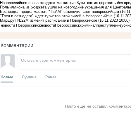
Новороссийцев снова ожидают магнитные бури: как их пережить без вр
Полмиллиона из бюджета ушло на новогодние украшения для Централь
Беспредел продолжается: "ТЕАМ" выключил свет новороссийцам
(16.11
"Тлен и безнадега" ждет туристов этой зимой в Новороссийске
(16.11.20
Маршрут №22М изменит расписание в Новороссийске
(16.11.2023 10:00)
новости Новороссийск
новости
Новороссийск
криминал
преступление
убий
Комментарии
Новые
Лучшие
Ранее
Никто ещё не оставил комментари