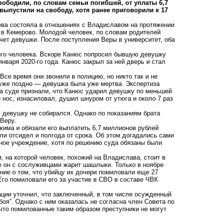
вободили, по словам семьи погибшей, от уплаты 6,7
выпустили на свободу, хотя ранее приговорили к 17
лева состояла в отношениях с Владиславом на протяжении
 в Кемерово. Молодой человек, по словам родителей
счет девушки. После поступления Веры в университет, оба
дого человека. Вскоре Канюс попросил бывшую девушку
нваря 2020-го года. Канюс закрыл за ней дверь и стал
Все время они звонили в полицию, но никто так и не
 уже поздно — девушка была уже мертва. Экспертиза
На суде признали, что Канюс ударил девушку по меньшей
 нос, изнасиловал, душил шнуром от утюга и около 7 раз
 девушку не собирался. Однако по показаниям брата
 Веру.
жима и обязали его выплатить 6,7 миллионов рублей
ли отсидел и полгода от срока. Об этом догадались сами
ьное учреждение, хотя по решению суда обязаны были
, на которой человек, похожий на Владислава, стоит в
е он с сослуживцами жарит шашлыки. Только в ноябре
ние о том, что убийцу их дочери помиловали еще 27
Его помиловали его за участие в СВО в составе ЧВК
ации уточнил, что заключенный, в том числе осужденный
боя”. Однако с ним оказалась не согласна член Совета по
что помилованные таким образом преступники не могут