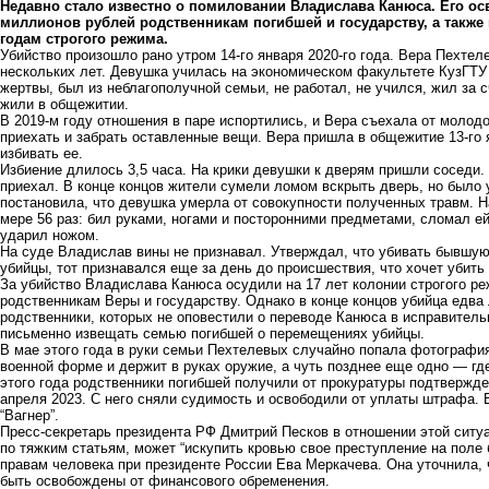
Недавно стало известно о помиловании Владислава Канюса. Его ос
миллионов рублей родственникам погибшей и государству, а также 
годам строгого режима.
Убийство произошло рано утром 14-го января 2020-го года. Вера Пехте
нескольких лет. Девушка училась на экономическом факультете КузГТУ
жертвы, был из неблагополучной семьи, не работал, не учился, жил за 
жили в общежитии.
В 2019-м году отношения в паре испортились, и Вера съехала от моло
приехать и забрать оставленные вещи. Вера пришла в общежитие 13-го я
избивать ее.
Избиение длилось 3,5 часа. На крики девушки к дверям пришли соседи. 
приехал. В конце концов жители сумели ломом вскрыть дверь, но было
постановила, что девушка умерла от совокупности полученных травм. 
мере 56 раз: бил руками, ногами и посторонними предметами, сломал ей
ударил ножом.
На суде Владислав вины не признавал. Утверждал, что убивать бывшую
убийцы, тот признавался еще за день до происшествия, что хочет убить
За убийство Владислава Канюса осудили на 17 лет колонии строгого ре
родственникам Веры и государству. Однако в конце концов убийца едва 
родственники, которых не оповестили о переводе Канюса в исправител
письменно извещать семью погибшей о перемещениях убийцы.
В мае этого года в руки семьи Пехтелевых случайно попала фотография
военной форме и держит в руках оружие, а чуть позднее еще одно — гд
этого года родственники погибшей получили от прокуратуры подтвержде
апреля 2023. С него сняли судимость и освободили от уплаты штрафа. 
“Вагнер”.
Пресс-секретарь президента РФ Дмитрий Песков в отношении этой ситу
по тяжким статьям, может “искупить кровью свое преступление на поле 
правам человека при президенте России Ева Меркачева. Она уточнила, 
быть освобождены от финансового обременения.