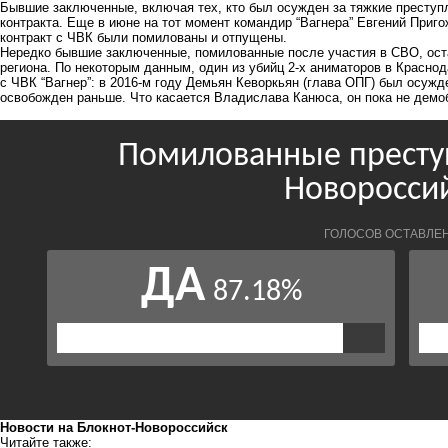
Бывшие заключенные, включая тех, кто был осужден за тяжкие преступ
контракта. Еще в июне на тот момент командир “Вагнера” Евгений Приг
контракт с ЧВК были помилованы и отпущены.
Нередко бывшие заключенные, помилованные после участия в СВО, оста
региона. По некоторым данным, один из убийц 2-х аниматоров в Красно
с ЧВК “Вагнер”: в 2016-м году Демьян Кеворкьян (глава ОПГ) был осужд
освобожден раньше. Что касается Владислава Канюса, он пока не демо
Новости на Блoкнoт-Новороссийск
Читайте также: