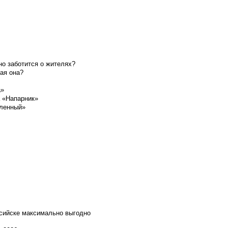
о заботится о жителях?
ая она?
а»
а «Напарник»
шленный»
ссийске максимально выгодно