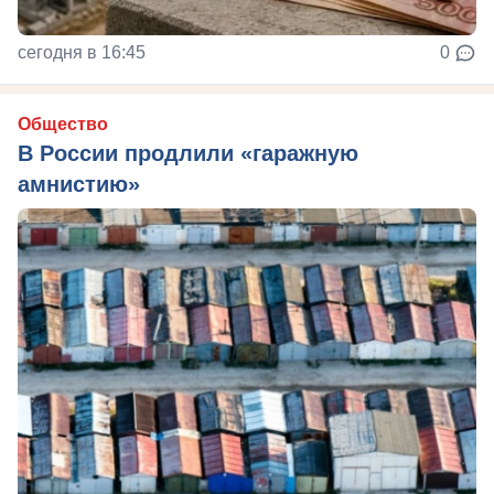
сегодня в 16:45
0
Общество
В России продлили «гаражную
амнистию»