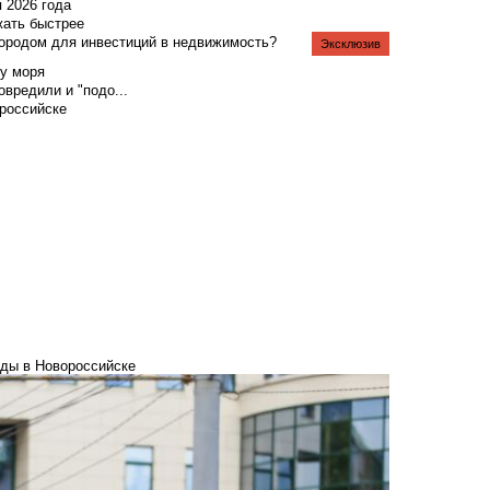
я 2026 года
жать быстрее
городом для инвестиций в недвижимость?
Эксклюзив
у моря
вредили и "подо...
российске
еды в Новороссийске