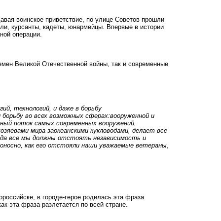
авая воинское приветствие, по улице Советов прошли
тели, курсанты, кадеты, юнармейцы. Впервые в истории
ной операции.
емен Великой Отечественной войны, так и современные
ий, технологий, и даже в борьбу
и борьбу во всех возможных сферах:вооруженной и
ечный поток самых современных вооружений,
озяевами мира заокеанскими кукловодами, делает все
огда все мы должны отстоять независимость и
оносно, как его отстояли наши уважаемые ветераны
,
ороссийске, в городе-герое родилась эта фраза
ак эта фраза разлетается по всей стране.