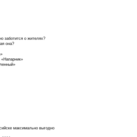
о заботится о жителях?
ая она?
а»
а «Напарник»
шленный»
ссийске максимально выгодно