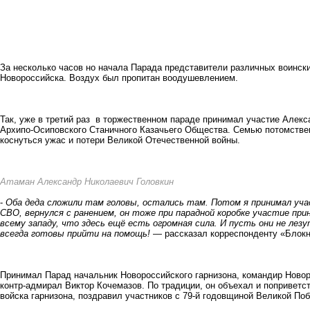
За несколько часов но начала Парада представители различных воинск
Новороссийска. Воздух был пропитан воодушевлением.
Так, уже в третий раз в торжественном параде принимал участие Алекс
Архипо-Осиповского Станичного Казачьего Общества. Семью потомственн
коснуться ужас и потери Великой Отечественной войны.
Атаман Александр Николаевич Головкин
-
Оба деда сложили там головы, остались там. Потом я принимал уча
СВО, вернулся с ранением, он тоже при парадной коробке участие при
всему западу, что здесь ещё есть огромная сила. И пусть они не лез
всегда готовы прийти на помощь!
— рассказал корреспонденту «Блокн
Принимал Парад начальник Новороссийского гарнизона, командир Новор
контр-адмирал Виктор Кочемазов. По традиции, он объехал и поприветс
войска гарнизона, поздравил участников с 79-й годовщиной Великой По