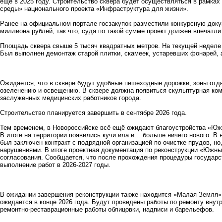
ещё в 2025 году. Строительство сквера будет осуществляться в рамка
среды» национального проекта «Инфраструктура для жизни».
Ранее на официальном портале госзакупок разместили конкурсную докум
миллиона рублей, так что, судя по такой сумме проект должен впечатли
Площадь сквера свыше 5 тысяч квадратных метров. На текущей неделе 
Был выполнен демонтаж старой плитки, скамеек, устаревших фонарей, 
Ожидается, что в сквере будут удобные пешеходные дорожки, зоны отд
озеленению и освещению. В сквере должна появиться скульптурная комп
заслуженных медицинских работников города.
Строительство планируется завершить в сентябре 2026 года.
Тем временем, в Новороссийске всё ещё ожидают благоустройства «Южн
В итоге на территории появились кучи ила и… больше ничего нового. В
был заключен контракт с подрядной организацией по очистке прудов, но
нарушениями. В итоге проектная документация по реконструкции «Южны
согласования. Сообщается, что после прохождения процедуры государст
выполнение работ в 2026-2027 годы.
В ожидании завершения реконструкции также находится «Малая Земля».
ожидается в конце 2026 года. Будут проведены работы по ремонту внут
ремонтно-реставрационные работы облицовки, надписи и барельефов.