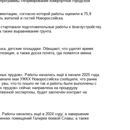
х программы «Формирование комфортной городской
ентацию, согласно которой работы оценили в 75,9
ть жителей и гостей Новороссийска.
стартовали подготовительные работы к благоустройству.
а также выравнивание грунта.
ыха, детские площадки. Обещают, что уделят время
озиция, а также доска почёта, где появятся имена
ых прудов». Работы начались ещё в начале 2025 года.
 начале мая УЖКХ Новороссийска сообщили, что ранее
, увы, что-то пошло не так и работы были выполнены с
х прудов» сейчас направлена на процедуру
венной экспертизы, будет заключён контракт на
 Работы начались ещё в 2024 году, а завершение
ренних помещений Галереи боевой Славы, а также