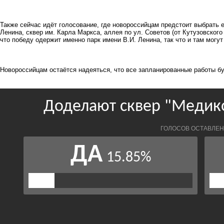
Также сейчас идёт голосование, где новороссийцам предстоит выбрать е
Ленина, сквер им. Карла Маркса, аллея по ул. Советов (от Кутузовского
что победу одержит именно парк имени В.И. Ленина, так что и там могу
Новороссийцам остаётся надеяться, что все запланированные работы бу