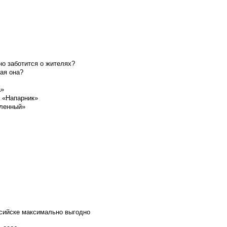
о заботится о жителях?
ая она?
а»
а «Напарник»
шленный»
ссийске максимально выгодно