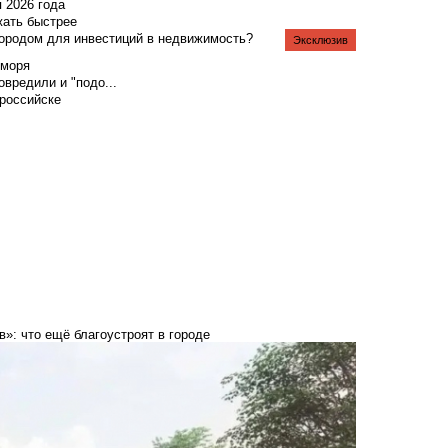
я 2026 года
жать быстрее
городом для инвестиций в недвижимость?
Эксклюзив
 моря
вредили и "подо...
российске
»: что ещё благоустроят в городе