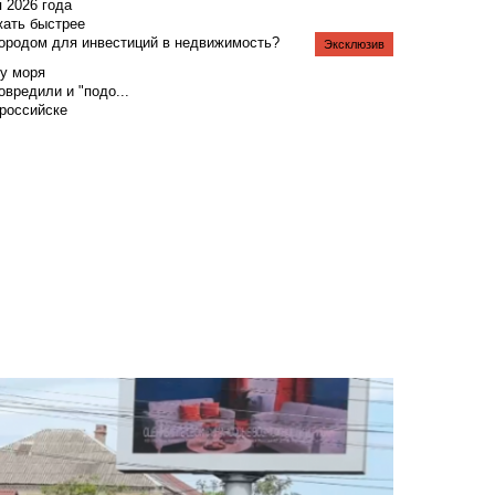
я 2026 года
жать быстрее
городом для инвестиций в недвижимость?
Эксклюзив
у моря
вредили и "подо...
российске