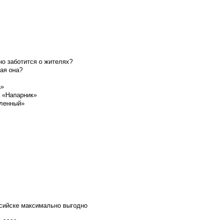
о заботится о жителях?
ая она?
а»
а «Напарник»
шленный»
ссийске максимально выгодно