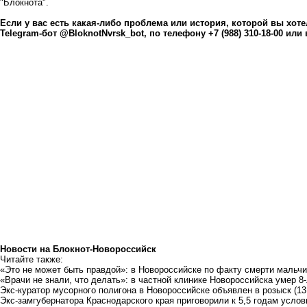
"Блокнота".
Если у вас есть какая-либо проблема или история, которой вы хо
Telegram-бот @BloknotNvrsk_bot, по телефону +7 (988) 310-18-00 или 
Новости на Блoкнoт-Новороссийск
Читайте также:
«Это не может быть правдой»: в Новороссийске по факту смерти мальч
«Врачи не знали, что делать»: в частной клинике Новороссийска умер 8
Экс-куратор мусорного полигона в Новороссийске объявлен в розыск
(13
Экс-замгубернатора Краснодарского края приговорили к 5,5 годам услов