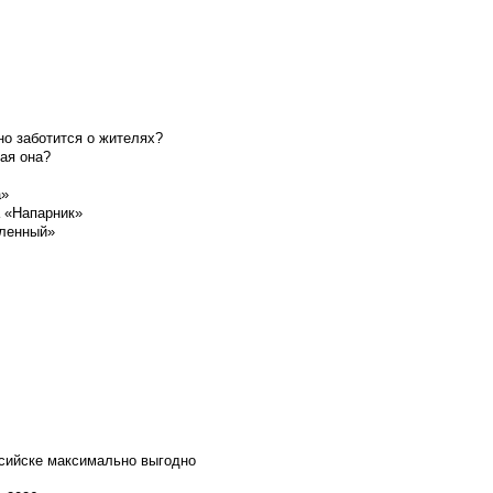
о заботится о жителях?
ая она?
а»
а «Напарник»
шленный»
ссийске максимально выгодно