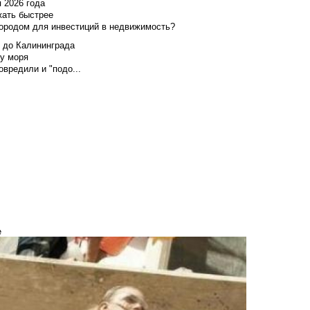
я 2026 года
жать быстрее
городом для инвестиций в недвижимость?
и до Калининграда
у моря
вредили и "подо...
е