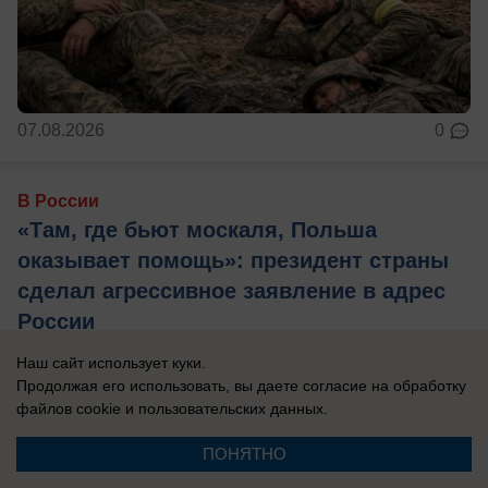
07.08.2026
0
В России
«Там, где бьют москаля, Польша
оказывает помощь»: президент страны
сделал агрессивное заявление в адрес
России
Захарова: Это пример «клинической
Наш сайт использует куки.
русофобии», которая «влияет на когнитивные
Продолжая его использовать, вы даете согласие на обработку
файлов cookie
и пользовательских данных.
способности».
ПОНЯТНО