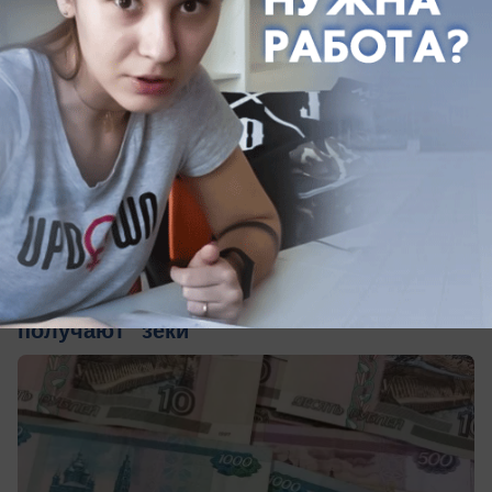
вчера в 14:30
0
Общество
Заключенные на Кубани получили
прибавку к зарплате: сколько теперь
получают "зеки"