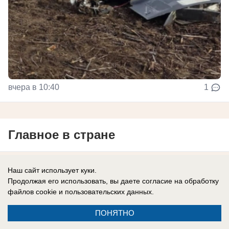
вчера в 10:40
1
Главное в стране
В России
Наш сайт использует куки.
Продолжая его использовать, вы даете согласие на обработку
Генералы бегут, армия отступает,
файлов cookie
и пользовательских данных.
Зеленский врет: ВСУ больше не
испытывают оптимизма
ПОНЯТНО
Эксперты отмечают, что боевой дух украинцев