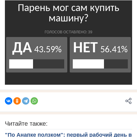
Читайте также:
"По Анапке ползком": первый рабочий день в