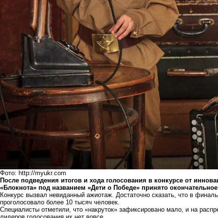
Фото: http://myukr.com
После подведения итогов и хода голосования в конкурсе от иннов
«Блокнота» под названием «Дети о Победе» принято окончательное
Конкурс вызвал невиданный ажиотаж. Достаточно сказать, что в финаль
проголосовало более 10 тысяч человек.
Специалисты отметили, что «накруток» зафиксировано мало, и на распре
лидеров голосования их нет вовсе.