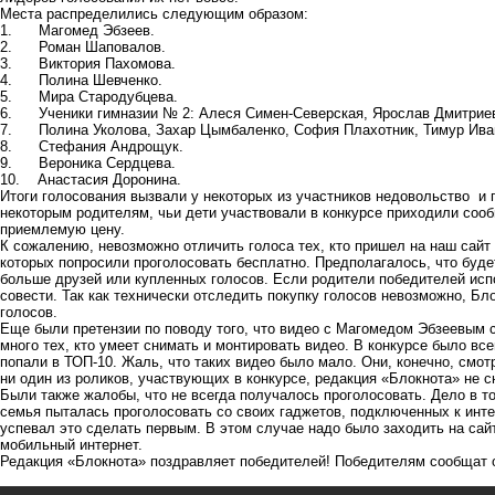
Места распределились следующим образом:
1. Магомед Эбзеев.
2. Роман Шаповалов.
3. Виктория Пахомова.
4. Полина Шевченко.
5. Мира Стародубцева.
6. Ученики гимназии № 2: Алеся Симен-Северская, Ярослав Дмитриев
7. Полина Уколова, Захар Цымбаленко, София Плахотник, Тимур Иванч
8. Стефания Андрощук.
9. Вероника Сердцева.
10. Анастасия Доронина.
Итоги голосования вызвали у некоторых из участников недовольство и 
некоторым родителям, чьи дети участвовали в конкурсе приходили соо
приемлемую цену.
К сожалению, невозможно отличить голоса тех, кто пришел на наш сайт 
которых попросили проголосовать бесплатно. Предполагалось, что будет
больше друзей или купленных голосов. Если родители победителей испо
совести. Так как технически отследить покупку голосов невозможно, Бл
голосов.
Еще были претензии по поводу того, что видео с Магомедом Эбзеевым 
много тех, кто умеет снимать и монтировать видео. В конкурсе было все
попали в ТОП-10. Жаль, что таких видео было мало. Они, конечно, смот
ни один из роликов, участвующих в конкурсе, редакция «Блокнота» не с
Были также жалобы, что не всегда получалось проголосовать. Дело в то
семья пыталась проголосовать со своих гаджетов, подключенных к интерн
успевал это сделать первым. В этом случае надо было заходить на сай
мобильный интернет.
Редакция «Блокнота» поздравляет победителей! Победителям сообщат о