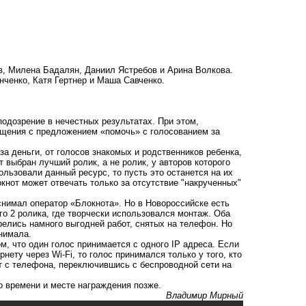
, Милена Бадалян, Даниил Ястребов и Арина Волкова.
енко, Катя Гертнер и Маша Савченко.
подозрение в нечестных результатах. При этом,
бщения с предложением «помочь» с голосованием за
за деньги, от голосов знакомых и родственников ребенка,
 выбран лучший ролик, а не ролик, у авторов которого
льзовали данный ресурс, то пусть это останется на их
окнот может отвечать только за отсутствие "накрученных"
снимал оператор «Блокнота». Но в Новороссийске есть
го 2 ролика, где творчески использовался монтаж. Оба
релись намного выгодней работ, снятых на телефон. Но
нимала.
м, что один голос принимается с одного IP адреса. Если
ету через Wi-Fi, то голос принимался только у того, кто
т с телефона, переключившись с беспроводной сети на
 времени и месте награждения позже.
Владимир Мирный