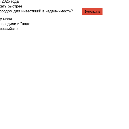
я 2026 года
жать быстрее
городом для инвестиций в недвижимость?
Эксклюзив
у моря
вредили и "подо...
российске