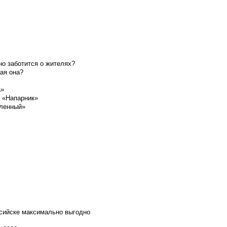
о заботится о жителях?
ая она?
а»
а «Напарник»
шленный»
ссийске максимально выгодно