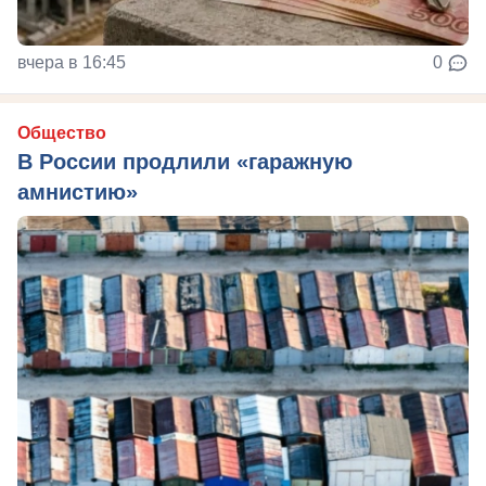
вчера в 16:45
0
Общество
В России продлили «гаражную
амнистию»