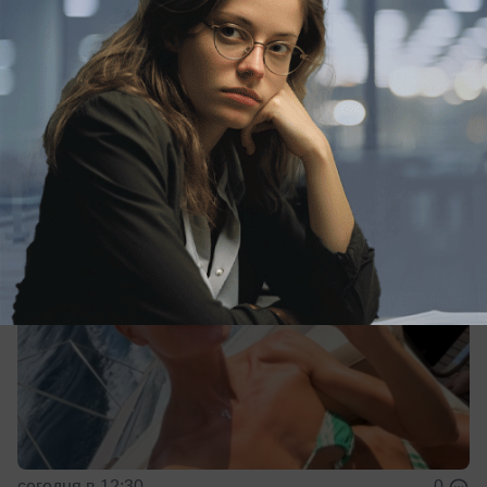
Культура
Полина Гагарина отдыхает в
Геленджике: певица поделилась фото и
видео в соцсетях
сегодня в 12:30
0