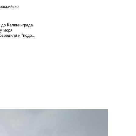
российске
и до Калининграда
у моря
вредили и "подо...