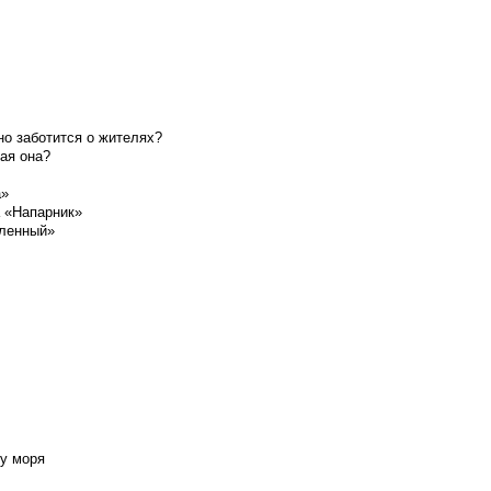
о заботится о жителях?
ая она?
а»
а «Напарник»
шленный»
у моря