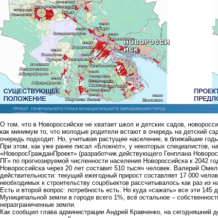
О том, что в Новороссийске не хватает школ и детских садов, новоросс
как минимум то, что молодые родители встают в очередь на детский сад
очередь подходит. Но, учитывая растущее население, в ближайшие год
При этом, как уже ранее писал «Блокнот», у некоторых специалистов, 
«НоворосГражданПроект» (разработчик действующего Генплана Новорос
ПГ» по прогнозируемой численности населения Новороссийска к 2042 го
Новороссийска через 20 лет составит 510 тысяч человек. Валерий Омель
действительности: текущий ежегодный прирост составляет 17 000 челов
необходимых к строительству соцобъектов рассчитывалось как раз из 
Есть и второй вопрос: потребность есть. Но куда «сажать» все эти 145 
Муниципальной земли в городе всего 1%, всё остальное – собственност
неразграниченные земли.
Как сообщил глава администрации Андрей Кравченко, на сегодняшний д