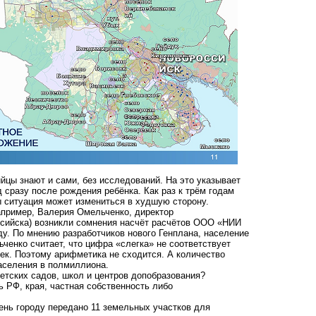
ийцы знают и сами, без исследований. На это указывает
 сразу после рождения ребёнка. Как раз к трём годам
ы ситуация может измениться в худшую сторону.
например, Валерия Омельченко, директор
сийска) возникли сомнения насчёт расчётов ООО «НИИ
ду. По мнению разработчиков нового Генплана, население
ченко считает, что цифра «слегка» не соответствует
ек. Поэтому арифметика не сходится. А количество
населения в полмиллиона.
детских садов, школ и центров допобразования?
ь РФ, края, частная собственность либо
ень городу передано 11 земельных участков для