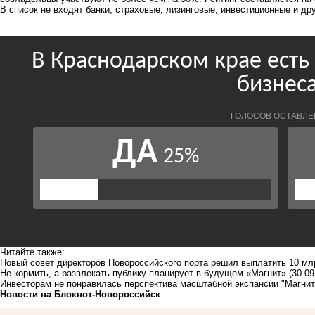
В список не входят банки, страховые, лизинговые, инвестиционные и д
Читайте также:
Новый совет директоров Новороссийского порта решил выплатить 10 м
Не кормить, а развлекать публику планирует в будущем «Магнит»
(30.09
Инвесторам не понравилась перспектива масштабной экспансии "Магнит
Новости на Блoкнoт-Новороссийск