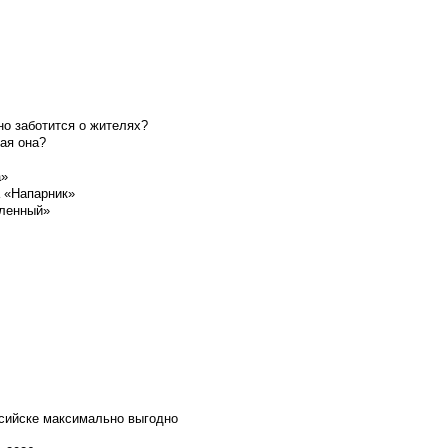
о заботится о жителях?
ая она?
а»
а «Напарник»
шленный»
ссийске максимально выгодно