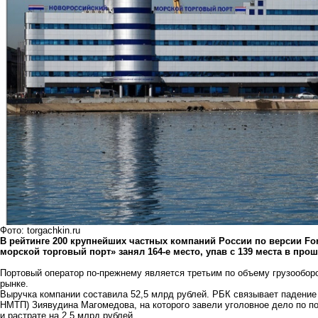
Фото: torgachkin.ru
В рейтинге 200 крупнейших частных компаний России по версии Fo
морской торговый порт» занял 164-е место, упав с 139 места в про
Портовый оператор по-прежнему является третьим по объему грузообор
рынке.
Выручка компании составила 52,5 млрд рублей. РБК связывает падение
НМТП) Зиявудина Магомедова, на которого завели уголовное дело по п
и растрате на 2,5 млрд рублей.