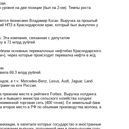
рая.
 уровня на две позиции (был на 2-ом). Темпы роста
яется бизнесмен Владимир Коган. Выручка за прошлый
ий НПЗ в Краснодарском крае, который был выкуплен у
. Эта компания, связанная с депутатом
у в 71 млрд рублей.
близи основных перевалочных нефтебаз Краснодарского
»), через которые происходит перевалка нефти в ж/д
ии.
авила 69,3 млрд рублей.
, в т.ч. Mercedes-Benz, Lexus, Audi, Jaguar, Land
трами на юге России.
на прежнем месте в рейтинге Forbes. Выручка холдинга
ни и бывшего министра сельского хозяйства холдинг
оименной торговая сеть (400 точек). Ее земельный банк
да второе место в РФ по объемам производства молока, в
низации, в капитале которых государство и иностранные
 основании выручки, полученной ими в предыдущем году.