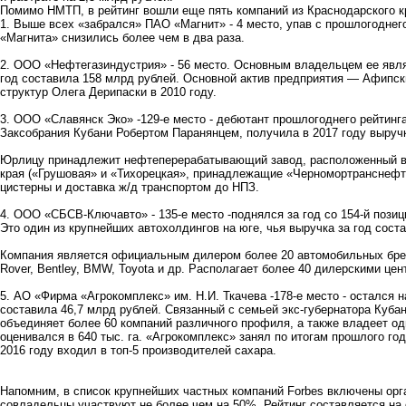
Помимо НМТП, в рейтинг вошли еще пять компаний из Краснодарского к
1. Выше всех «забрался» ПАО «Магнит» - 4 место, упав с прошлогоднего
«Магнита» снизились более чем в два раза.
2. ООО «Нефтегазиндустрия» - 56 место. Основным владельцем ее явл
год составила 158 млрд рублей. Основной актив предприятия — Афипск
структур Олега Дерипаски в 2010 году.
3. ООО «Славянск Эко» -129-е место - дебютант прошлогоднего рейтинга
Заксобрания Кубани Робертом Паранянцем, получила в 2017 году выручк
Юрлицу принадлежит нефтеперерабатывающий завод, расположенный в
края («Грушовая» и «Тихорецкая», принадлежащие «Черномортранснефти
цистерны и доставка ж/д транспортом до НПЗ.
4. ООО «СБСВ-Ключавто» - 135-е место -поднялся за год со 154-й позиц
Это один из крупнейших автохолдингов на юге, чья выручка за год сост
Компания является официальным дилером более 20 автомобильных брендов
Rover, Bentley, BMW, Toyota и др. Располагает более 40 дилерскими цен
5. АО «Фирма «Агрокомплекс» им. Н.И. Ткачева -178-е место - остался 
составила 46,7 млрд рублей. Связанный с семьей экс-губернатора Куба
объединяет более 60 компаний различного профиля, а также владеет одн
оценивался в 640 тыс. га. «Агрокомплекс» занял по итогам прошлого го
2016 году входил в топ-5 производителей сахара.
Напомним, в список крупнейших частных компаний Forbes включены орга
совладельцы участвуют не более чем на 50%. Рейтинг составляется на