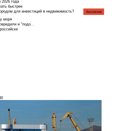
я 2026 года
жать быстрее
городом для инвестиций в недвижимость?
Эксклюзив
у моря
вредили и "подо...
российске
00