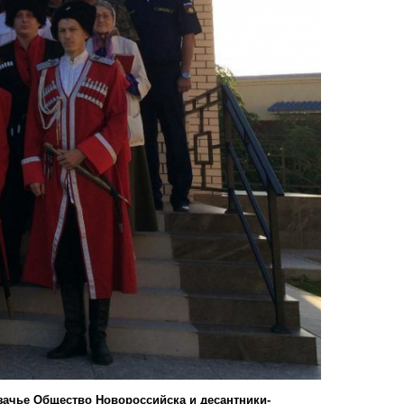
азачье Общество Новороссийска и десантники-