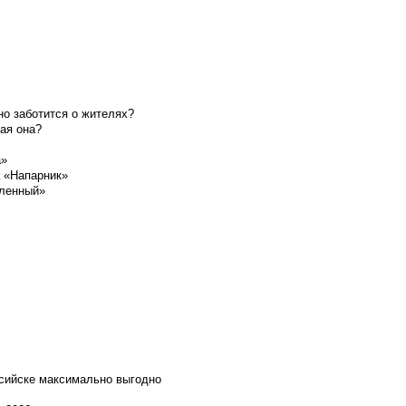
о заботится о жителях?
ая она?
а»
а «Напарник»
шленный»
ссийске максимально выгодно