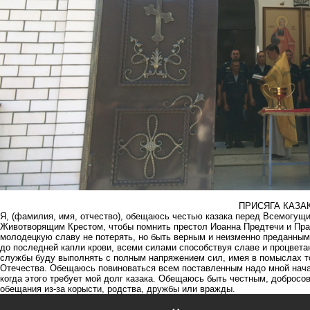
ПРИСЯГА КАЗА
Я, (фамилия, имя, отчество), обещаюсь честью казака перед Всемогущ
Животворящим Крестом, чтобы помнить престол Иоанна Предтечи и Пр
молодецкую славу не потерять, но быть верным и неизменно преданным
до последней капли крови, всеми силами способствуя славе и процвета
службы буду выполнять с полным напряжением сил, имея в помыслах то
Отечества. Обещаюсь повиноваться всем поставленным надо мной нача
когда этого требует мой долг казака. Обещаюсь быть честным, добросо
обещания из-за корысти, родства, дружбы или вражды.