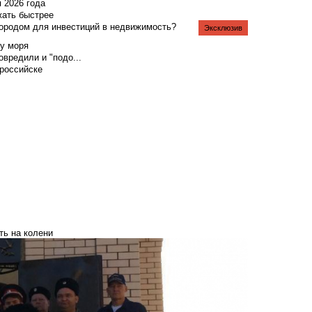
я 2026 года
жать быстрее
городом для инвестиций в недвижимость?
Эксклюзив
у моря
вредили и "подо...
российске
ть на колени