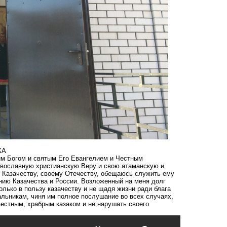
КА
им Богом и святым Его Евангелием и Честным
авославную христианскую Веру и свою атаманскую и
 Казачеству, своему Отечеству, обещаюсь служить ему
нию Казачества и России. Возложенный на меня долг
лько в пользу казачеству и не щадя жизни ради блага
льникам, чиня им полное послушание во всех случаях,
вестным, храбрым казаком и не нарушать своего