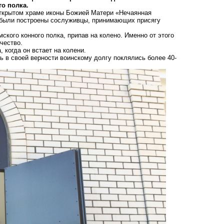
го полка.
 открытом храме иконы Божией Матери «Нечаянная
е были построены сослуживцы, принимающих присягу
ского конного полка, припав на колено. Именно от этого
чество.
 когда он встает на колени.
ь в своей верности воинскому долгу поклялись более 40-