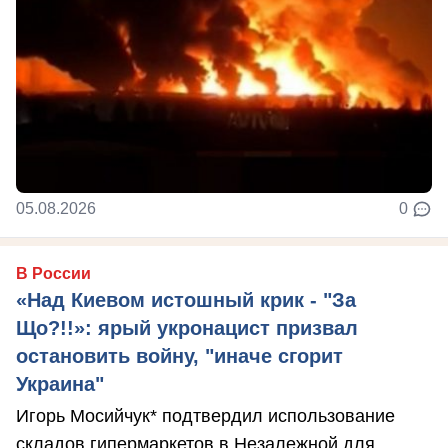
05.08.2026
0
В России
«Над Киевом истошный крик - "За
Що?!!»: ярый укронацист призвал
остановить войну, "иначе сгорит
Украина"
Игорь Мосийчук* подтвердил использование
складов гипермаркетов в Незалежной для