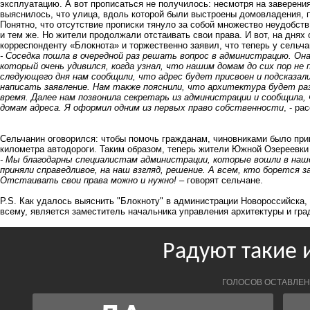
эксплуатацию. А вот прописаться не получилось: несмотря на заверени
выяснилось, что улица, вдоль которой были выстроены домовладения, 
Понятно, что отсутствие прописки тянуло за собой множество неудобств
и тем же. Но жители продолжали отстаивать свои права. И вот, на днях
корреспонденту «Блокнота» и торжественно заявил, что теперь у сельча
- Соседка пошла в очередной раз решать вопрос в администрацию. Она
который очень удивился, когда узнал, что нашим домам до сих пор не 
следующего дня нам сообщили, что адрес будет присвоен и подсказал
написать заявление. Нам также пояснили, что архитектура будет ра
время. Далее нам позвонила секретарь из администрации и сообщила,
домам адреса. Я оформил одним из первых право собственности
, - ра
Сельчанин оговорился: чтобы помочь гражданам, чиновниками было при
километра автодороги. Таким образом, теперь жители Южной Озереевки
- Мы благодарны специалистам администрации, которые вошли в наше
приняли справедливое, на наш взгляд, решение. А всем, кто борется з
Отстаивать свои права можно и нужно!
– говорят сельчане.
P.S. Как удалось выяснить "Блокноту" в администрации Новороссийска,
всему, является заместитель начальника управления архитектуры и гр