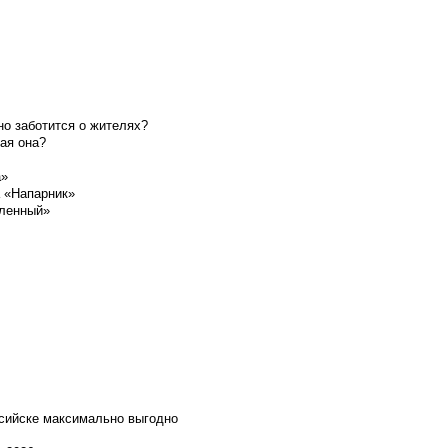
о заботится о жителях?
ая она?
а»
а «Напарник»
шленный»
ссийске максимально выгодно