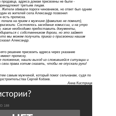
я продавца, адреса домам присвоены не были -
принадлежит третьим лицам.
. Жители обивали пороги чиновников, но ответ был одним
 один из жителей села Александр позвонил
н есть прописка.
 попала на прием к мужчине (фамилию не помнит),
присвоили. Состоялось заседание комиссии, и на утро
и, какие необходимо предоставить документы,
збираться с собственником дороги, но это займет
 что мы можем получить приказ о присвоении нашим
ссказал Александр.
нято решение присвоить адреса через указание
 имеют прописку.
 положение, нашли выход из сложившейся ситуации и
а свои права хотим сказать, чтобы не опускали руки!
 тем самым мужчиной, который помог сельчанам, судя по
адостроительства Сергей Кобзев.
Анна Кистрица