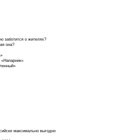
о заботится о жителях?
ая она?
а»
а «Напарник»
шленный»
ссийске максимально выгодно