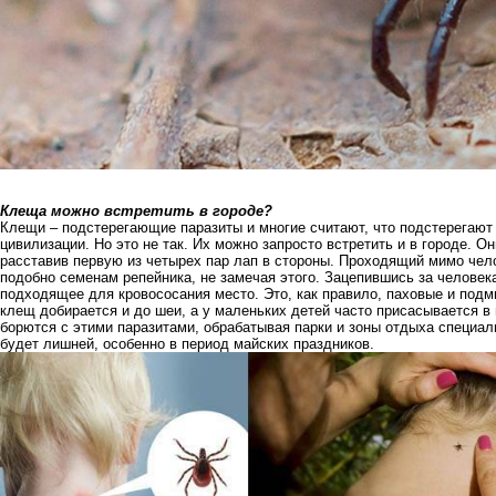
Клеща можно встретить в городе?
Клещи – подстерегающие паразиты и многие считают, что подстерегают 
цивилизации. Но это не так. Их можно запросто встретить и в городе. О
расставив первую из четырех пар лап в стороны. Проходящий мимо чел
подобно семенам репейника, не замечая этого. Зацепившись за человека
подходящее для кровососания место. Это, как правило, паховые и подм
клещ добирается и до шеи, а у маленьких детей часто присасывается в
борются с этими паразитами, обрабатывая парки и зоны отдыха специа
будет лишней, особенно в период майских праздников.