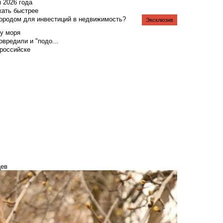
я 2026 года
жать быстрее
городом для инвестиций в недвижимость?
Эксклюзив
у моря
вредили и "подо...
российске
цев