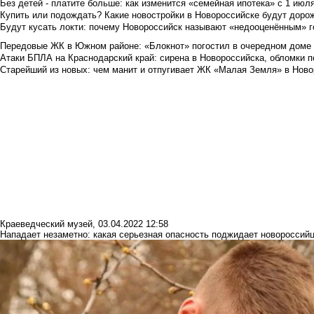
Без детей - платите больше: как изменится «семейная ипотека» с 1 июл
Купить или подождать? Какие новостройки в Новороссийске будут доро
Будут кусать локти: почему Новороссийск называют «недооценённым» 
Передовые ЖК в Южном районе: «Блокнот» погостил в очередном доме 
Атаки БПЛА на Краснодарский край: сирена в Новороссийска, обломки по
Старейший из новых: чем манит и отпугивает ЖК «Малая Земля» в Ново
Краеведческий музей
,
03.04.2022 12:58
Нападает незаметно: какая серьезная опасность поджидает новороссий