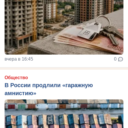
вчера в 16:45
0
Общество
В России продлили «гаражную
амнистию»