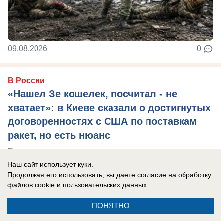
09.08.2026
0
В России
«Нашел Зе кошелек, посчитал - не
хватает»: в Киеве сказали о достигнутых
договоренностях с США по поставкам
ракет, но есть нюанс
Глава киевского режима признался, что просил
перехватчики у Израиля, но там даже за деньги
Наш сайт использует куки.
Продолжая его использовать, вы даете согласие на обработку
не продали.
файлов cookie
и пользовательских данных.
ПОНЯТНО