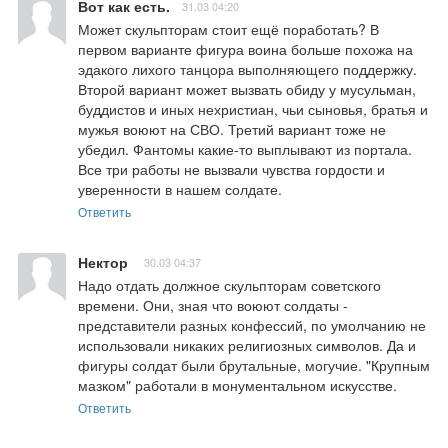
Вот как есть.
31.03 04:20
Может скульпторам стоит ещё поработать? В 
первом варианте фигура воина больше похожа на 
эдакого лихого танцора выполняющего поддержку. 
Второй вариант может вызвать обиду у мусульман, 
буддистов и иных нехристиан, чьи сыновья, братья и 
мужья воюют на СВО. Третий вариант тоже не 
убедил. Фантомы какие-то выплывают из портала. 
Все три работы не вызвали чувства гордости и 
уверенности в нашем солдате.
Ответить
Нектор
30.03 04:37
Надо отдать должное скульпторам советского 
времени. Они, зная что воюют солдаты - 
представители разных конфессий, по умолчанию не 
использовали никаких религиозных символов. Да и 
фигуры солдат были брутальные, могучие. "Крупным 
мазком" работали в монументальном искусстве.
Ответить