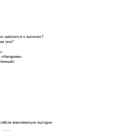
о заботится о жителях?
ая она?
а»
а «Напарник»
шленный»
ссийске максимально выгодно