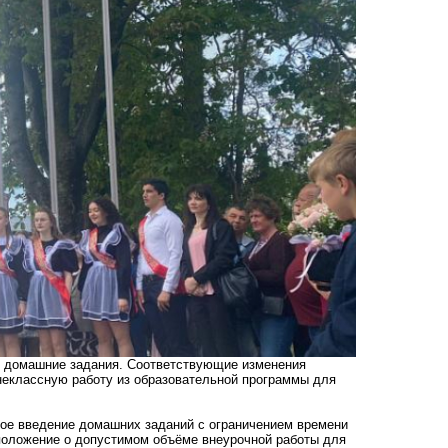
ть домашние задания. Соответствующие изменения
неклассную работу из образовательной программы для
ое введение домашних заданий с ограничением времени
 положение о допустимом объёме внеурочной работы для