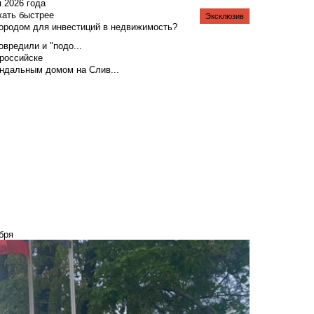
я 2026 года
жать быстрее
Эксклюзив
городом для инвестиций в недвижимость?
вредили и "подо...
российске
андальным домом на Слив...
бря