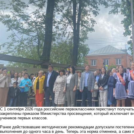
С 1 сентября 2026 года российские первоклассники перестанут получа
закреплены приказом Министерства просвещения, который исключает в
учеников первых классов.
Ранее действовавшие методические рекомендации допускали постепенн
выполнения до одного часа в день. Теперь эта норма отменена, а само