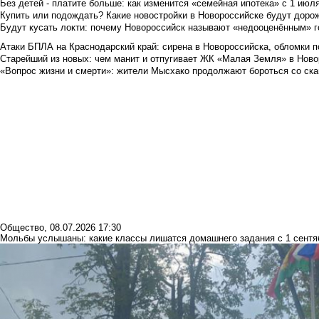
Без детей - платите больше: как изменится «семейная ипотека» с 1 июл
Купить или подождать? Какие новостройки в Новороссийске будут доро
Будут кусать локти: почему Новороссийск называют «недооценённым» 
Атаки БПЛА на Краснодарский край: сирена в Новороссийска, обломки по
Старейший из новых: чем манит и отпугивает ЖК «Малая Земля» в Ново
«Вопрос жизни и смерти»: жители Мысхако продолжают бороться со ск
Общество
,
08.07.2026 17:30
Мольбы услышаны: какие классы лишатся домашнего задания с 1 сентя