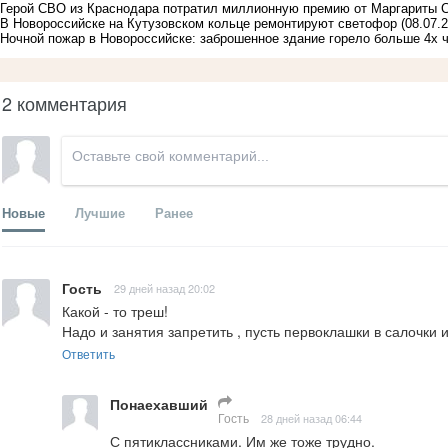
Герой СВО из Краснодара потратил миллионную премию от Маргариты 
В Новороссийске на Кутузовском кольце ремонтируют светофор
(08.07.
Ночной пожар в Новороссийске: заброшенное здание горело больше 4х 
2 комментария
Новые
Лучшие
Ранее
Гость
29 дней назад 20:02
Какой - то треш!

Надо и занятия запретить , пусть первоклашки в салочки 
Ответить
Понаехавший
Гость
28 дней назад 06:44
С пятиклассниками. Им же тоже трудно.