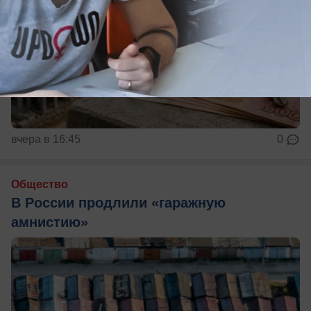
вчера в 16:45
0
Общество
В России продлили «гаражную
амнистию»