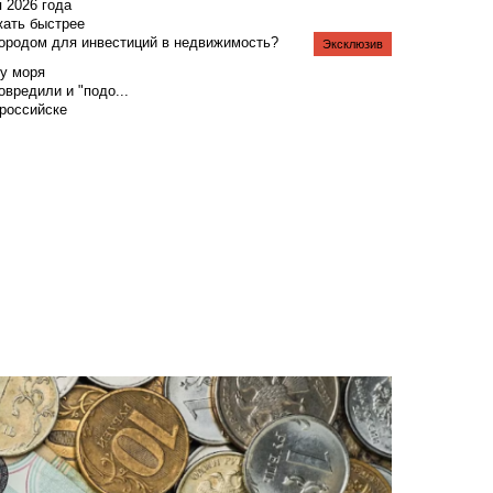
я 2026 года
жать быстрее
городом для инвестиций в недвижимость?
Эксклюзив
у моря
вредили и "подо...
российске