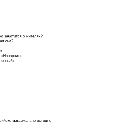
о заботится о жителях?
ая она?
а»
а «Напарник»
шленный»
ссийске максимально выгодно