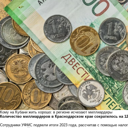
Кому на Кубани жить хорошо: в регионе исчезают миллиардеры
Количество миллиардеров в Краснодарском крае сократилось на 12,
Сотрудники УФМС подвели итоги 2023 года, рассчитав с помощью нало