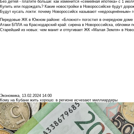
Без детей - платите больше: как изменится «семейная ипотека» с 1 июл
Купить или подождать? Какие новостройки в Новороссийске будут доро
Будут кусать локти: почему Новороссийск называют «недооценённым» 
Передовые ЖК в Южном районе: «Блокнот» погостил в очередном доме 
Атаки БПЛА на Краснодарский край: сирена в Новороссийска, обломки по
Старейший из новых: чем манит и отпугивает ЖК «Малая Земля» в Ново
Экономика
,
13.02.2024 14:00
Кому на Кубани жить хорошо: в регионе исчезают миллиардеры