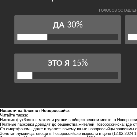
Новости на Блoкнoт-Новороссийск
Читайте также:
Никаких футболок с матом и ругани в общественном месте: в Новоросси
Платные парковки доводят до бешенства жителей Новороссийска: где с
Со смартфоном - даже в туалет: почему юные новороссийцы зависимы о
Золотая луковица: овощи в Новороссийске выросли в цене
(12.02.2024 1