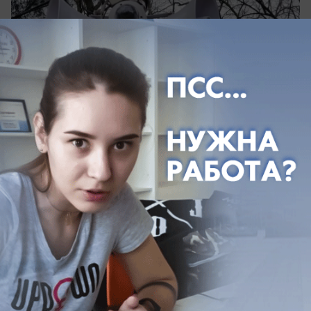
вчера в 13:00
0
Общество
9 августа в Новороссийске работают
27 АЗС: топливо есть, но с
ограничениями
Где можно заправиться?