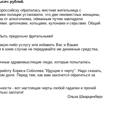
ысяч рублей.
ороссийску обратилась местная жительница с
ники полиции установили, что две неизвестных женщины,
на от алкоголизма, обманным путем завладели
ями: цепочками, кольцами, кулонами и серьгами. Общий
быть предельно бдительными!
акую-либо услугу или избавить Вас и Ваших
ни в коем случае не передавайте им денежные средства,
обычные здравомыслящие люди, которые попытались
работу Бориса Соболева "Идущие к черту". Надо сказать,
ом деле. Перед тем, как вам захочется обратиться за
ности - вот настоящие черты любой гадалки и прочей
олько заплати!
Ольга Шварценберг