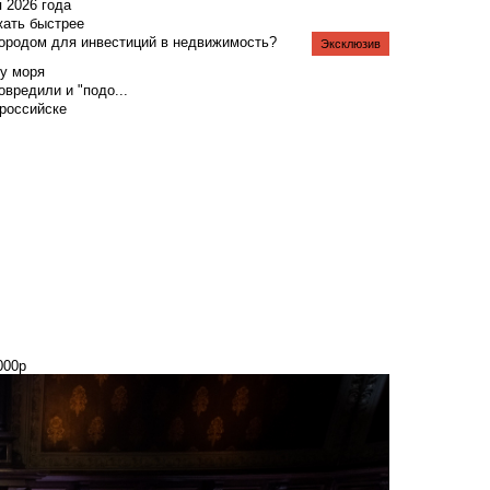
я 2026 года
жать быстрее
городом для инвестиций в недвижимость?
Эксклюзив
у моря
вредили и "подо...
российске
000р