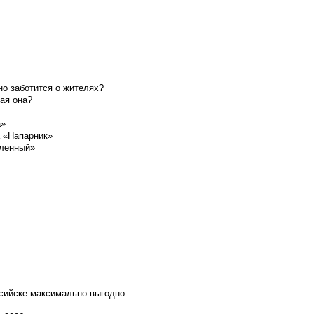
о заботится о жителях?
ая она?
а»
а «Напарник»
шленный»
ссийске максимально выгодно