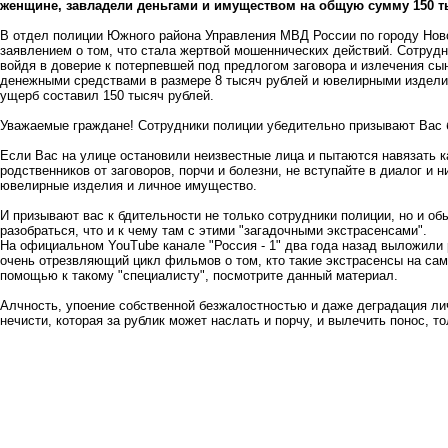
женщине, завладели деньгами и имуществом на общую сумму 150 т
В отдел полиции Южного района Управления МВД России по городу Нов
заявлением о том, что стала жертвой мошеннических действий. Сотруд
войдя в доверие к потерпевшей под предлогом заговора и излечения сы
денежными средствами в размере 8 тысяч рублей и ювелирными издели
ущерб составил 150 тысяч рублей.
Уважаемые граждане! Сотрудники полиции убедительно призывают Вас 
Если Вас на улице остановили неизвестные лица и пытаются навязать к
родственников от заговоров, порчи и болезни, не вступайте в диалог и 
ювелирные изделия и личное имущество.
И призывают вас к бдительности не только сотрудники полиции, но и 
разобраться, что и к чему там с этими "загадочными экстрасенсами".
На официальном YouTube канале "Россия - 1" два года назад выложили 
очень отрезвляющий цикл фильмов о том, кто такие экстрасенсы на сам
помощью к такому "специалисту", посмотрите данный материал.
Алчность, упоение собственной безжалостностью и даже деградация лич
нечисти, которая за рублик может наслать и порчу, и вылечить понос, т