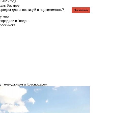
я 2026 года
жать быстрее
городом для инвестиций в недвижимость?
Эксклюзив
у моря
вредили и "подо...
российске
ду Геленджиком и Краснодаром