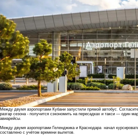
Между двумя аэропортами Кубани запустили прямой автобус. Согласите
разгар сезона - получится сэкономить на пересадках и такси — один м
авиарейсы.
Между двумя аэропортами Геленджика и Краснодара начал курсироват
составлено с учётом времени вылетов.