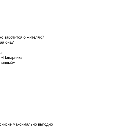
о заботится о жителях?
ая она?
а»
а «Напарник»
шленный»
ссийске максимально выгодно