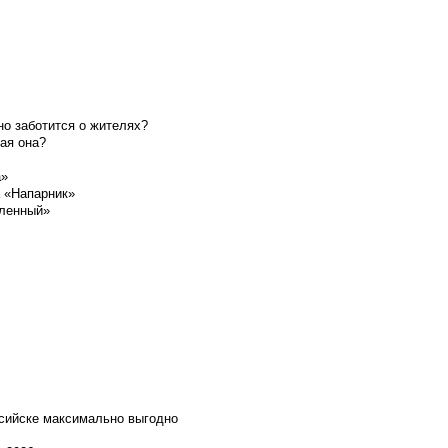
о заботится о жителях?
ая она?
а»
а «Напарник»
шленный»
ссийске максимально выгодно