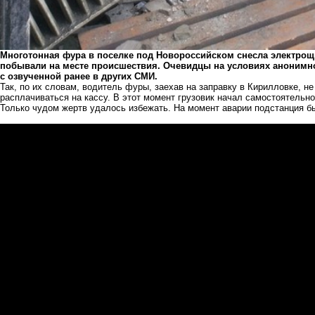
Многотонная фура в поселке под Новороссийском снесла электро
побывали на месте происшествия. Очевидцы на условиях анонимно
с озвученной ранее в других СМИ.
Так, по их словам, водитель фуры, заехав на заправку в Кирилловке, н
расплачиваться на кассу. В этот момент грузовик начал самостоятельн
Только чудом жертв удалось избежать. На момент аварии подстанция б