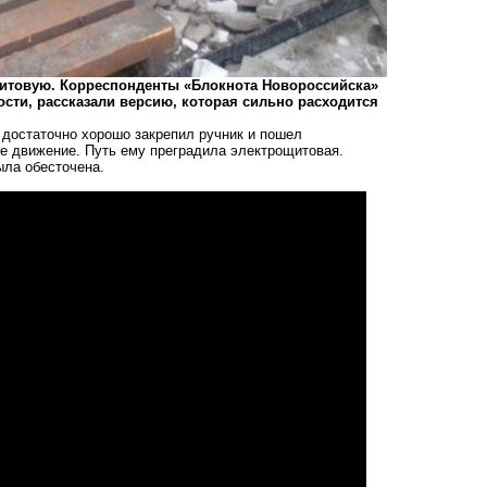
щитовую. Корреспонденты «Блокнота Новороссийска»
сти, рассказали версию, которая сильно расходится
е достаточно хорошо закрепил ручник и пошел
ое движение. Путь ему преградила электрощитовая.
ыла обесточена.