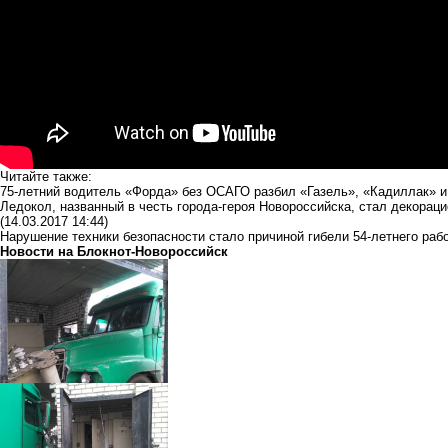
Читайте также:
75-летний водитель «Форда» без ОСАГО разбил «Газель», «Кадиллак» 
Ледокол, названный в честь города-героя Новороссийска, стал декорац
(14.03.2017 14:44)
Нарушение техники безопасности стало причиной гибели 54-летнего раб
Новости на Блoкнoт-Новороссийск