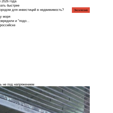
я 2026 года
жать быстрее
городом для инвестиций в недвижимость?
Эксклюзив
у моря
вредили и "подо...
российске
сь не под напряжением