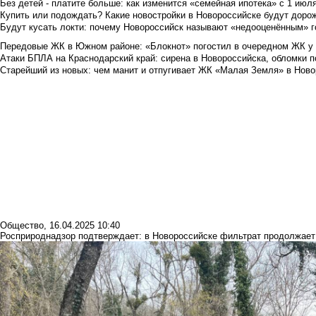
Без детей - платите больше: как изменится «семейная ипотека» с 1 июл
Купить или подождать? Какие новостройки в Новороссийске будут доро
Будут кусать локти: почему Новороссийск называют «недооценённым» 
Передовые ЖК в Южном районе: «Блокнот» погостил в очередном ЖК у
Атаки БПЛА на Краснодарский край: сирена в Новороссийска, обломки по
Старейший из новых: чем манит и отпугивает ЖК «Малая Земля» в Ново
Общество
,
16.04.2025 10:40
Росприроднадзор подтверждает: в Новороссийске фильтрат продолжает 