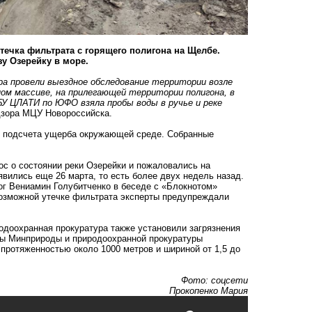
течка фильтрата с горящего полигона на Щелбе.
зу Озерейку в море.
а провели выездное обследование территории возле
ом массиве, на прилегающей территории полигона, в
БУ ЦЛАТИ по ЮФО взяла пробы воды в ручье и реке
зора МЦУ Новороссийска.
ля подсчета ущерба окружающей среде. Собранные
ос о состоянии реки Озерейки и пожаловались на
вились еще 26 марта, то есть более двух недель назад.
ог Вениамин Голубитченко в беседе с «Блокнотом»
возможной утечке фильтрата эксперты предупреждали
родоохранная прокуратура
также установили загрязнения
ы Минприроды и природоохранной прокуратуры
 протяженностью около 1000 метров и шириной от 1,5 до
Фото: соцсети
Прокопенко Мария