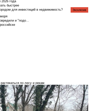
я 2026 года
жать быстрее
городом для инвестиций в недвижимость?
Эксклюзив
 моря
вредили и "подо...
российске
растекаться по лесу и рекам