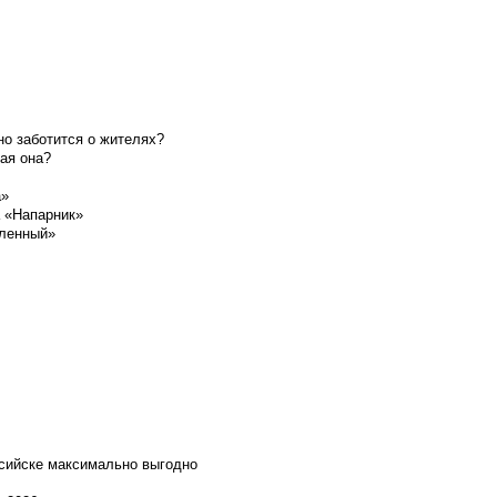
о заботится о жителях?
ая она?
а»
а «Напарник»
шленный»
ссийске максимально выгодно