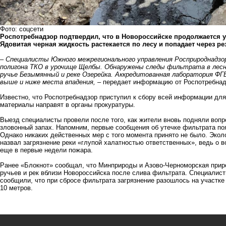
Фото: соцсети
Роспотребнадзор подтвердил, что в Новороссийске продолжается у
Ядовитая черная жидкость растекается по лесу и попадает через ре
– Специалисты Южного межрегионального управления Росприроднадзор
полигона ТКО в урочище Щелбы. Обнаружены следы фильтрата в лесн
ручье Безымянный и реке Озерейка. Аккредитованная лаборатория ФГ
выше и ниже места впадения,
– передает информацию от Роспотребнад
Известно, что Роспотребнадзор приступил к сбору всей информации д
материалы направят в органы прокуратуры.
Выезд специалисты провели после того, как жители вновь подняли вопр
зловонный запах. Напомним, первые сообщения об утечке фильтрата поя
Однако никаких действенных мер с того момента принято не было. Экол
назвал загрязнение реки
«глупой халатностью ответственных»
, ведь о 
еще в первые недели пожара.
Ранее «Блокнот» сообщал, что Минприроды и Азово-Черноморская при
ручьев и рек вблизи Новороссийска
после слива фильтрата. Специалист
сообщили, что при сбросе фильтрата загрязнение разошлось на участке
10 метров.