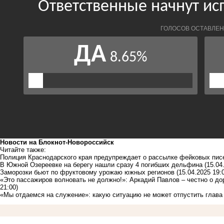
Новости на Блoкнoт-Новороссийск
Читайте также:
Полиция Краснодарского края предупреждает о рассылке фейковых пи
В Южной Озереевке на берегу нашли сразу 4 погибших дельфина
(15.04
Заморозки бьют по фруктовому урожаю южных регионов
(15.04.2025 19:
«Это пассажиров волновать не должно!»: Аркадий Павлов – честно о дор
21:00)
«Мы отдаемся на служение»: какую ситуацию не может отпустить глава