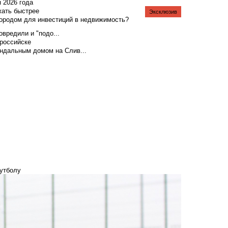
я 2026 года
жать быстрее
Эксклюзив
городом для инвестиций в недвижимость?
вредили и "подо...
российске
андальным домом на Слив...
утболу