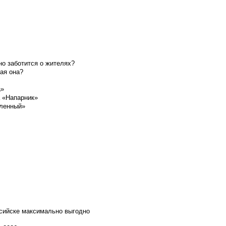
о заботится о жителях?
ая она?
а»
а «Напарник»
шленный»
ссийске максимально выгодно