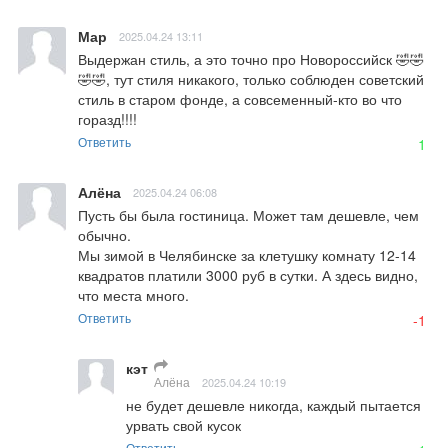
Мар
2025.04.24 13:11
Выдержан стиль, а это точно про Новороссийск 🤣🤣
🤣🤣, тут стиля никакого, только соблюден советский 
стиль в старом фонде, а совсеменный-кто во что 
горазд!!!!
Ответить
1
Алёна
2025.04.24 06:08
Пусть бы была гостиница. Может там дешевле, чем 
обычно. 

Мы зимой в Челябинске за клетушку комнату 12-14 
квадратов платили 3000 руб в сутки. А здесь видно, 
что места много.
Ответить
-1
кэт
Алёна
2025.04.24 10:19
не будет дешевле никогда, каждый пытается 
урвать свой кусок
Ответить