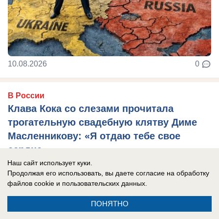
10.08.2026
0
В России
Клава Кока со слезами прочитала
трогательную свадебную клятву Диме
Масленникову: «Я отдаю тебе свое
сердце»
Наш сайт использует куки.
Певица 10 лет дружила с блогером, прежде чем
Продолжая его использовать, вы даете согласие на обработку
стать его женой.
файлов cookie
и пользовательских данных.
ПОНЯТНО