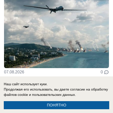
07.08.2026
0
Наш сайт использует куки.
В России
Продолжая его использовать, вы даете согласие на обработку
«Там, где бьют москаля, Польша
файлов cookie
и пользовательских данных.
оказывает помощь»: президент страны
ПОНЯТНО
сделал агрессивное заявление в адрес