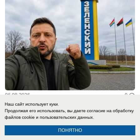
06.08.2026
0
Наш сайт использует куки.
Продолжая его использовать, вы даете согласие на обработку
В России
файлов cookie
и пользовательских данных.
Ракетчики из КНДР готовы ударить по
ПОНЯТНО
Киеву: Запад паникует из-за российско-