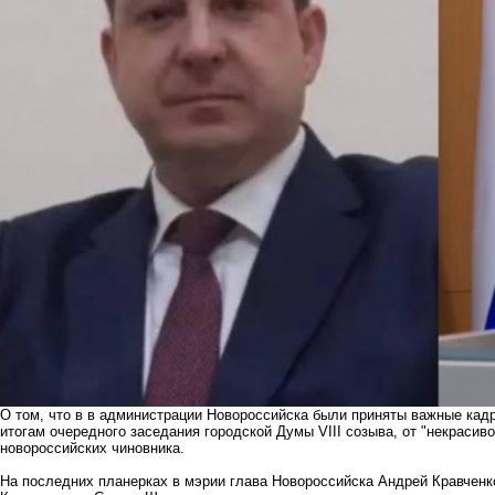
О том, что в в администрации Новороссийска были приняты важные кадр
итогам очередного заседания городской Думы VIII созыва, от "некрасиво
новороссийских чиновника.
На последних планерках в мэрии глава Новороссийска Андрей Кравченк