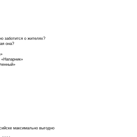
о заботится о жителях?
ая она?
а»
а «Напарник»
шленный»
ссийске максимально выгодно