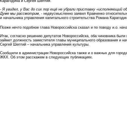
Карагодина и Сергея Шептия.
- Я увидел, у Вас до сих пор ещё не убрали приставку «исполняющий 
Думе мы рассмотрим,
- недвусмысленно заявил Кравченко
относительно
и начальника управления капитального строительства Романа Карагодин
Позже нечто подобное глава Новороссийска сказал и
по поводу и.о. на
Итак, согласно решению депутатов Новороссийска, оба чиновника были 
займет должность заместителя главы муниципального образования и на
Сергей Шептий – начальника управления культуры.
Сообщили в администрации Новороссийска также и о важных для город
ЖКХ. Об этом расскажем в следующих публикациях.