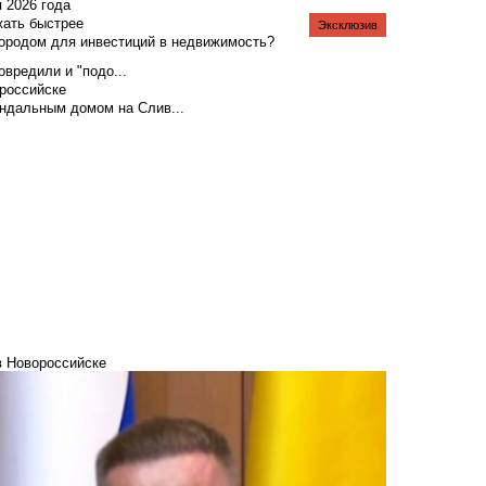
я 2026 года
жать быстрее
Эксклюзив
городом для инвестиций в недвижимость?
вредили и "подо...
российске
андальным домом на Слив...
в Новороссийске