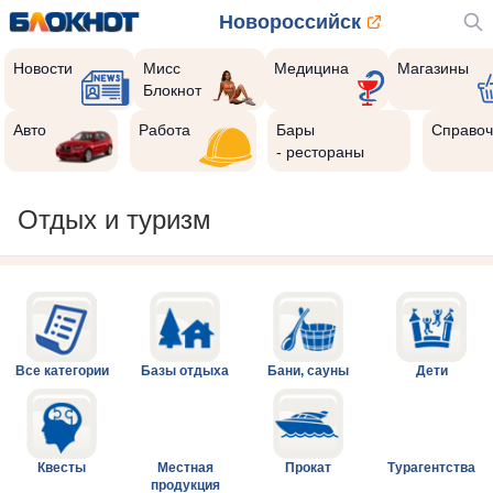
Новороссийск
Новости
Мисс
Медицина
Магазины
Блокнот
Авто
Работа
Бары
Справоч
- рестораны
Отдых и туризм
Все категории
Базы отдыха
Бани, сауны
Дети
Квесты
Местная
Прокат
Турагентства
продукция